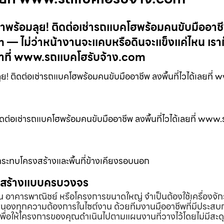
าพร้อมลุย! ติดต่อเช่ารถแบคโฮพร้อมคนขับมืออาช
m — ไม่ว่าหน้างานจะแคบหรือดินจะแข็งแค่ไหน เรา
ราที่ www.รถแบคโฮรับจ้าง.com
ย! ติดต่อเช่ารถแบคโฮพร้อมคนขับมืออาชีพ ลงพื้นที่ไวได้เลยที่
ิดต่อเช่ารถแบคโฮพร้อมคนขับมืออาชีพ ลงพื้นที่ไวได้เลยที่ ww
ระทบโครงสร้างและพื้นที่ข้างเคียงรอบนอก
่อสร้างแบบครบวงจร
้าน อาคารพาณิชย์ หรือโครงการขนาดใหญ่ จำเป็นต้องใช้เครื่องจัก
องทุกความต้องการในไซต์งาน ด้วยทีมงานมืออาชีพที่มีประสบ
พื่อให้โครงการของคุณดำเนินไปตามแผนงานที่วางไว้โดยไม่มีสะด