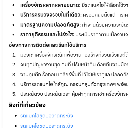
เครื่องจักรหลากหลายขนาด:
มีรถแบคโฮให้เลือกใช้ง
บริการครบวงจรจบในที่เดียว:
ครอบคลุมตั้งแต่การเคลี
มาตรฐานความปลอดภัยสูง:
ทำงานด้วยความระมัดระว
ราคายุติธรรมและโปร่งใส:
ประเมินราคาตามเนื้องานจร
ช่องทางการติดต่อและเรียกใช้บริการ
มองหาเครื่องจักรหนักเพื่องานก่อสร้างที่รวดเร็วและ
จบทุกปัญหางานขุด ถมที่ ปรับหน้าดิน ด้วยทีมงานม
งานทุบตึก รื้อถอน เคลียร์พื้นที่ ไว้ใจให้เราดูแล ปลอ
บริการรถแบคโฮใกล้คุณ ครอบคลุมทั่วกรุงเทพฯ พร้
ประหยัดงบ ประหยัดเวลา คุ้มค่าทุกการเช่าเครื่องจัก
ลิงก์ที่เกี่ยวข้อง
รถแบคโฮขุดบ่อลาดกระบัง
รถแบคโฮขุดบ่อลาดกระบัง