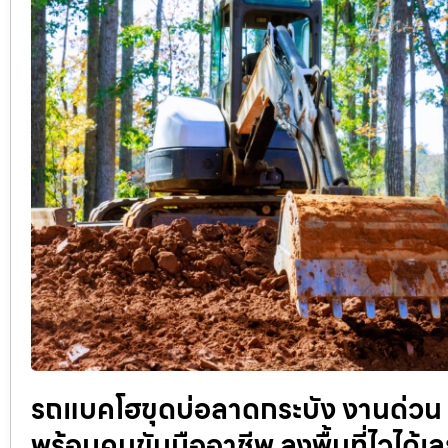
รถแบคโฮขุดบ่อลาดกระบัง งานด่วน ง
พร้อมคนขับมืออาชีพ ลงพื้นที่ไวได