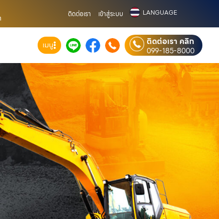
LANGUAGE
ติดต่อเรา
เข้าสู่ระบบ
m
ติดต่อเรา คลิก
เมนู
099-185-8000