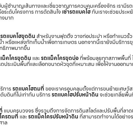
ับผู้ชำนาญเส้นทางและเชี่ยวชาญการควบคุมเครื่องจักร เรามีร
หรือระดับโครงการ การตัดสินใจ
เช่ารถแบคโฮ
กับเราจะช่วยประหยั
่างมาก
ร
รถแบคโฮขุดดิน
สำหรับงานฟุตติ้ง วางท่อประปา หรือทำแนวรั้ว
ำ หรือแหล่งกักเก็บน้ำเพื่อการเกษตร นอกจากนี้เรายังมีบริการ
ิทธิภาพมากขึ้น
แม็คโครขุดดิน
และ
รถแม็คโครขุดบ่อ
ที่พร้อมลุยทุกสภาพพื้นที่ ไ
ถประเมินพื้นที่และเลือกขนาดหัวขุดที่เหมาะสม เพื่อให้งานออกมา
บริการ
รถแบคโฮถมที่
ของเราครอบคลุมตั้งแต่การขนย้ายเศษวัส
บดินที่ไม่เท่ากัน บริการ
รถแบคโฮปรับหน้าดิน
จะช่วยเกลี่ยพื้นท
ี่
แบบครบวงจร ซึ่งรวมถึงการจัดการดินสไลด์และปรับพื้นที่ลาด
โครถมที่
และ
รถแม็คโครปรับหน้าดิน
ที่สามารถทำงานได้อย่างร
าศาล