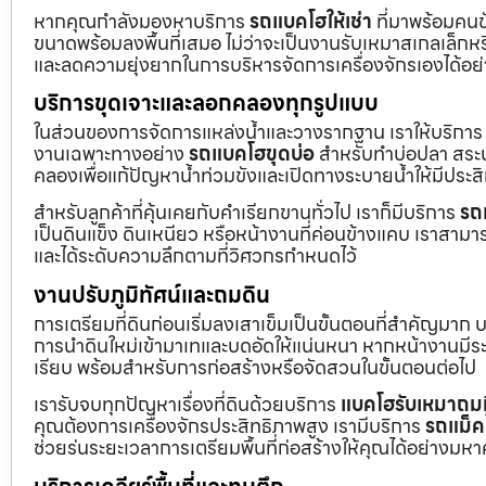
หากคุณกำลังมองหาบริการ
รถแบคโฮให้เช่า
ที่มาพร้อมคนข
ขนาดพร้อมลงพื้นที่เสมอ ไม่ว่าจะเป็นงานรับเหมาสเกลเล็ก
และลดความยุ่งยากในการบริหารจัดการเครื่องจักรเองได้อย
บริการขุดเจาะและลอกคลองทุกรูปแบบ
ในส่วนของการจัดการแหล่งน้ำและวางรากฐาน เราให้บริกา
งานเฉพาะทางอย่าง
รถแบคโฮขุดบ่อ
สำหรับทำบ่อปลา สระน้
คลองเพื่อแก้ปัญหาน้ำท่วมขังและเปิดทางระบายน้ำให้มีประส
สำหรับลูกค้าที่คุ้นเคยกับคำเรียกขานทั่วไป เราก็มีบริการ
รถ
เป็นดินแข็ง ดินเหนียว หรือหน้างานที่ค่อนข้างแคบ เราสามาร
และได้ระดับความลึกตามที่วิศวกรกำหนดไว้
งานปรับภูมิทัศน์และถมดิน
การเตรียมที่ดินก่อนเริ่มลงเสาเข็มเป็นขั้นตอนที่สำคัญมาก 
การนำดินใหม่เข้ามาเทและบดอัดให้แน่นหนา หากหน้างานมีระดั
เรียบ พร้อมสำหรับการก่อสร้างหรือจัดสวนในขั้นตอนต่อไป
เรารับจบทุกปัญหาเรื่องที่ดินด้วยบริการ
แบคโฮรับเหมาถมท
คุณต้องการเครื่องจักรประสิทธิภาพสูง เรามีบริการ
รถแม็ค
ช่วยร่นระยะเวลาการเตรียมพื้นที่ก่อสร้างให้คุณได้อย่างมห