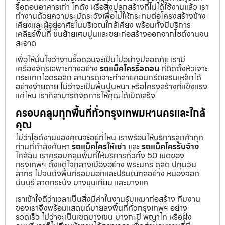
รื้อถอนอาคารเก่า โกดัง หรือสิ่งปลูกสร้างที่ไม่ได้ใช้งานแล้ว เรา
ทำงานด้วยความระมัดระวังเพื่อไม่ให้กระทบต่อโครงสร้างข้าง
เคียงและผู้อยู่อาศัยในบริเวณใกล้เคียง พร้อมทั้งมีบริการ
เคลียร์พื้นที่ ขนย้ายเศษปูนและขยะก่อสร้างออกจากไซต์งานจน
สะอาด
เพื่อให้มั่นใจว่างานรื้อถอนจะเป็นไปอย่างปลอดภัย เรามี
เครื่องจักรเฉพาะทางอย่าง
รถแม็คโครรื้อถอน
ที่ติดตั้งหัวเจาะ
กระแทกไฮดรอลิก สามารถเจาะทำลายคอนกรีตเสริมเหล็กได้
อย่างง่ายดาย ไม่ว่าจะเป็นพื้นปูนหนา หรือโครงสร้างที่แข็งแรง
แค่ไหน เราก็สามารถจัดการให้คุณได้เบ็ดเสร็จ
ครอบคลุมทุกพื้นที่ทั่วกรุงเทพมหานครและใกล้
คุณ
ไม่ว่าไซต์งานของคุณจะอยู่ที่ไหน เราพร้อมให้บริการลูกค้าทุก
ท่านที่กำลังค้นหา
รถแม็คโครให้เช่า
และ
รถแม็คโครรับจ้าง
ใกล้ฉัน เราครอบคลุมพื้นที่ให้บริการทั่วทั้ง 50 เขตของ
กรุงเทพฯ ตั้งแต่ใจกลางเมืองอย่าง พระนคร ดุสิต ปทุมวัน
สาทร ไปจนถึงพื้นที่รอบนอกและปริมณฑลอย่าง หนองจอก
มีนบุรี ลาดกระบัง บางขุนเทียน และบางแค
เราเข้าใจดีว่าเวลาเป็นสิ่งมีค่าในงานรับเหมาก่อสร้าง ทีมงาน
ของเราจึงพร้อมแสตนด์บายลงพื้นที่ทั่วกรุงเทพฯ อย่าง
รวดเร็ว ไม่ว่าจะเป็นเขตบางเขน บางกะปิ พญาไท หรือฝั่ง