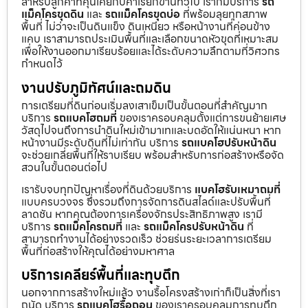
สำหรับลูกค้าที่คุ้นเคยกับคำเรียกขานทั่วไป เราก็มีบริการ
รถ
แม็คโครขุดดิน
และ
รถแม็คโครขุดบ่อ
ที่พร้อมลุยทุกสภาพ
พื้นที่ ไม่ว่าจะเป็นดินแข็ง ดินเหนียว หรือหน้างานที่ค่อนข้าง
แคบ เราสามารถประเมินพื้นที่และเลือกขนาดหัวขุดที่เหมาะสม
เพื่อให้งานออกมาเรียบร้อยและได้ระดับความลึกตามที่วิศวกร
กำหนดไว้
งานปรับภูมิทัศน์และถมดิน
การเตรียมที่ดินก่อนเริ่มลงเสาเข็มเป็นขั้นตอนที่สำคัญมาก
บริการ
รถแบคโฮถมที่
ของเราครอบคลุมตั้งแต่การขนย้ายเศษ
วัสดุไปจนถึงการนำดินใหม่เข้ามาเทและบดอัดให้แน่นหนา หาก
หน้างานมีระดับดินที่ไม่เท่ากัน บริการ
รถแบคโฮปรับหน้าดิน
จะช่วยเกลี่ยพื้นที่ให้ราบเรียบ พร้อมสำหรับการก่อสร้างหรือจัด
สวนในขั้นตอนต่อไป
เรารับจบทุกปัญหาเรื่องที่ดินด้วยบริการ
แบคโฮรับเหมาถมที่
แบบครบวงจร ซึ่งรวมถึงการจัดการดินสไลด์และปรับพื้นที่
ลาดชัน หากคุณต้องการเครื่องจักรประสิทธิภาพสูง เรามี
บริการ
รถแม็คโครถมที่
และ
รถแม็คโครปรับหน้าดิน
ที่
สามารถทำงานได้อย่างรวดเร็ว ช่วยร่นระยะเวลาการเตรียม
พื้นที่ก่อสร้างให้คุณได้อย่างมหาศาล
บริการเคลียร์พื้นที่และทุบตึก
นอกจากการสร้างใหม่แล้ว งานรื้อโครงสร้างเก่าก็เป็นสิ่งที่เรา
ถนัด บริการ
รถแบคโฮรื้อถอน
ของเราครอบคลุมการทุบตึก