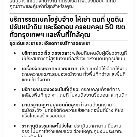
ธนบุรี เราก็ไปถึงหน้างานได้ตรงเวลา เพื่อส่งมอบงานที่มี
คุณภาพและคุ้มค่าที่สุดสำหรับคุณ
บริการรถแบคโฮรับจ้าง ให้เช่า ถมที่ ขุดดิน
ปรับหน้าดิน และรื้อถอน ครอบคลุม 50 เขต
ทั่วกรุงเทพฯ และพื้นที่ใกล้คุณ
จุดเด่นและรายละเอียดการบริการของเรา
บริการรวดเร็ว ตรงเวลา:
พร้อมทีมคนขับผู้เชี่ยวชาญที่
มีประสบการณ์สูงในงานก่อสร้างและงานดินทุกรูปแบบ
เครื่องจักรหลากหลายขนาด:
มีรถแบคโฮให้เลือกใช้งาน
ตามความเหมาะสมของหน้างาน ทั้งพื้นที่กว้างและพื้นที่
แคบเข้าถึงยาก
บริการครบวงจรจบในที่เดียว:
ครอบคลุมตั้งแต่การ
เคลียร์พื้นที่ ขุดเจาะ ถมที่ ไปจนถึงงานรื้อถอนและทุบตึก
มาตรฐานความปลอดภัยสูง:
ทำงานด้วยความ
ระมัดระวัง ไม่ก่อให้เกิดความเสียหายต่อพื้นที่ข้างเคียง
หรือโครงสร้างรอบนอก
ราคายุติธรรมและโปร่งใส:
ประเมินราคาตามเนื้องาน
จริง ไม่มีค่าใช้จ่ายแอบแฝง ช่วยให้คุณคุมงบประมาณ
ก่อสร้างได้