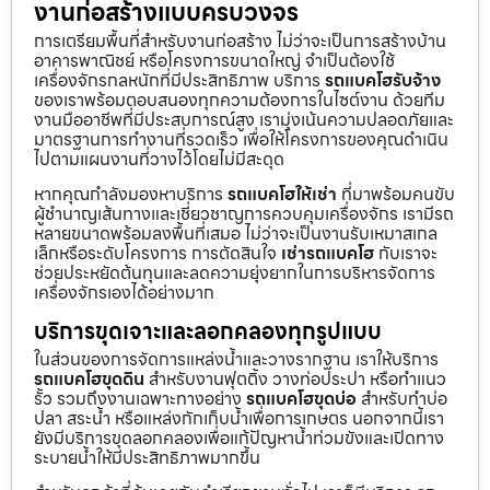
งานก่อสร้างแบบครบวงจร
การเตรียมพื้นที่สำหรับงานก่อสร้าง ไม่ว่าจะเป็นการสร้างบ้าน
อาคารพาณิชย์ หรือโครงการขนาดใหญ่ จำเป็นต้องใช้
เครื่องจักรกลหนักที่มีประสิทธิภาพ บริการ
รถแบคโฮรับจ้าง
ของเราพร้อมตอบสนองทุกความต้องการในไซต์งาน ด้วยทีม
งานมืออาชีพที่มีประสบการณ์สูง เรามุ่งเน้นความปลอดภัยและ
มาตรฐานการทำงานที่รวดเร็ว เพื่อให้โครงการของคุณดำเนิน
ไปตามแผนงานที่วางไว้โดยไม่มีสะดุด
หากคุณกำลังมองหาบริการ
รถแบคโฮให้เช่า
ที่มาพร้อมคนขับ
ผู้ชำนาญเส้นทางและเชี่ยวชาญการควบคุมเครื่องจักร เรามีรถ
หลายขนาดพร้อมลงพื้นที่เสมอ ไม่ว่าจะเป็นงานรับเหมาสเกล
เล็กหรือระดับโครงการ การตัดสินใจ
เช่ารถแบคโฮ
กับเราจะ
ช่วยประหยัดต้นทุนและลดความยุ่งยากในการบริหารจัดการ
เครื่องจักรเองได้อย่างมาก
บริการขุดเจาะและลอกคลองทุกรูปแบบ
ในส่วนของการจัดการแหล่งน้ำและวางรากฐาน เราให้บริการ
รถแบคโฮขุดดิน
สำหรับงานฟุตติ้ง วางท่อประปา หรือทำแนว
รั้ว รวมถึงงานเฉพาะทางอย่าง
รถแบคโฮขุดบ่อ
สำหรับทำบ่อ
ปลา สระน้ำ หรือแหล่งกักเก็บน้ำเพื่อการเกษตร นอกจากนี้เรา
ยังมีบริการขุดลอกคลองเพื่อแก้ปัญหาน้ำท่วมขังและเปิดทาง
ระบายน้ำให้มีประสิทธิภาพมากขึ้น