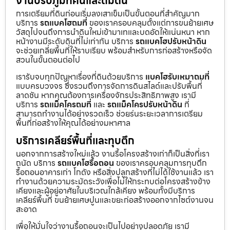
งานปรับภูมิทัศน์และถมดิน
การเตรียมที่ดินก่อนเริ่มลงเสาเข็มเป็นขั้นตอนที่สำคัญมาก
บริการ
รถแบคโฮถมที่
ของเราครอบคลุมตั้งแต่การขนย้ายเศษ
วัสดุไปจนถึงการนำดินใหม่เข้ามาเทและบดอัดให้แน่นหนา หาก
หน้างานมีระดับดินที่ไม่เท่ากัน บริการ
รถแบคโฮปรับหน้าดิน
จะช่วยเกลี่ยพื้นที่ให้ราบเรียบ พร้อมสำหรับการก่อสร้างหรือจัด
สวนในขั้นตอนต่อไป
เรารับจบทุกปัญหาเรื่องที่ดินด้วยบริการ
แบคโฮรับเหมาถมที่
แบบครบวงจร ซึ่งรวมถึงการจัดการดินสไลด์และปรับพื้นที่
ลาดชัน หากคุณต้องการเครื่องจักรประสิทธิภาพสูง เรามี
บริการ
รถแม็คโครถมที่
และ
รถแม็คโครปรับหน้าดิน
ที่
สามารถทำงานได้อย่างรวดเร็ว ช่วยร่นระยะเวลาการเตรียม
พื้นที่ก่อสร้างให้คุณได้อย่างมหาศาล
บริการเคลียร์พื้นที่และทุบตึก
นอกจากการสร้างใหม่แล้ว งานรื้อโครงสร้างเก่าก็เป็นสิ่งที่เรา
ถนัด บริการ
รถแบคโฮรื้อถอน
ของเราครอบคลุมการทุบตึก
รื้อถอนอาคารเก่า โกดัง หรือสิ่งปลูกสร้างที่ไม่ได้ใช้งานแล้ว เรา
ทำงานด้วยความระมัดระวังเพื่อไม่ให้กระทบต่อโครงสร้างข้าง
เคียงและผู้อยู่อาศัยในบริเวณใกล้เคียง พร้อมทั้งมีบริการ
เคลียร์พื้นที่ ขนย้ายเศษปูนและขยะก่อสร้างออกจากไซต์งานจน
สะอาด
เพื่อให้มั่นใจว่างานรื้อถอนจะเป็นไปอย่างปลอดภัย เรามี