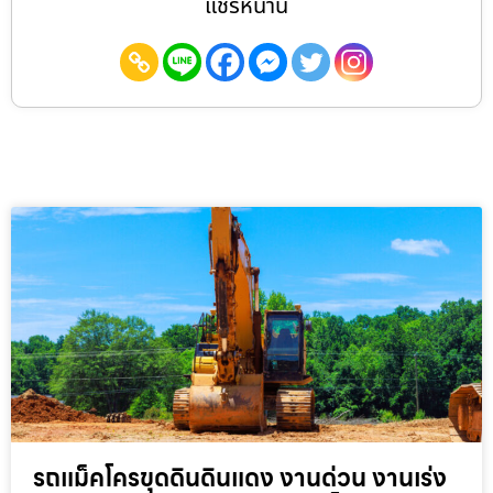
แชร์หน้านี้
รถแม็คโครขุดดินดินแดง งานด่วน งานเร่ง