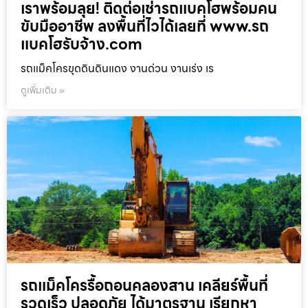
เราพร้อมลุย! ติดต่อเช่ารถแบคโฮพร้อมคน
ขับมืออาชีพ ลงพื้นที่ไวได้เลยที่ www.รถ
แบคโฮรับจ้าง.com
รถแม็คโครขุดดินดินแดง งานด่วน งานเร่ง เร
ดูเพิ่มเติม »
รถแม็คโครรื้อถอนคลองสาน เคลียร์พื้นที่
รวดเร็ว ปลอดภัย ได้มาตรฐาน เรียกหา