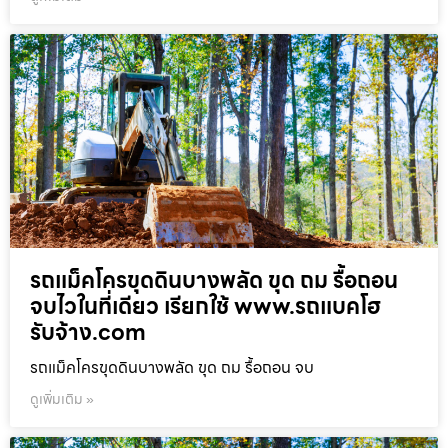
รถแม็คโครขุดดินบางพลัด ขุด ถม รื้อถอน
จบไวในที่เดียว เรียกใช้ www.รถแบคโฮ
รับจ้าง.com
รถแม็คโครขุดดินบางพลัด ขุด ถม รื้อถอน จบ
ดูเพิ่มเติม »