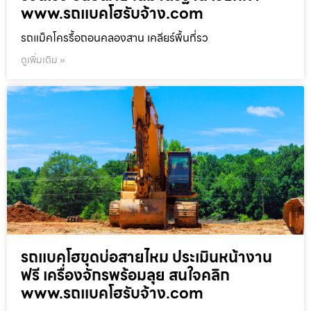
www.รถแบคโฮรับจ้าง.com
รถแม็คโครรื้อถอนคลองสาน เคลียร์พื้นที่รว
ดูเพิ่มเติม »
รถแบคโฮขุดบ่อสายไหม ประเมินหน้างาน
ฟรี เครื่องจักรพร้อมลุย สนใจคลิก
www.รถแบคโฮรับจ้าง.com