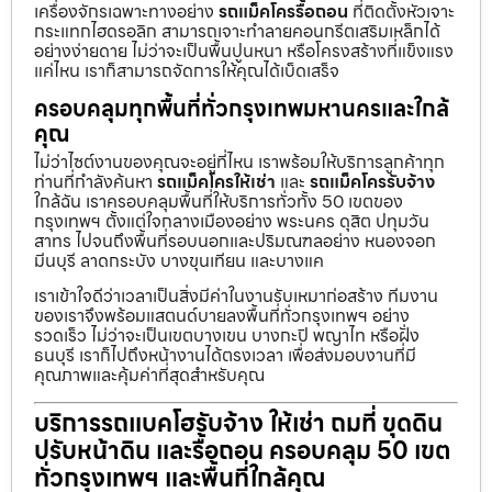
เครื่องจักรเฉพาะทางอย่าง
รถแม็คโครรื้อถอน
ที่ติดตั้งหัวเจาะ
กระแทกไฮดรอลิก สามารถเจาะทำลายคอนกรีตเสริมเหล็กได้
อย่างง่ายดาย ไม่ว่าจะเป็นพื้นปูนหนา หรือโครงสร้างที่แข็งแรง
แค่ไหน เราก็สามารถจัดการให้คุณได้เบ็ดเสร็จ
ครอบคลุมทุกพื้นที่ทั่วกรุงเทพมหานครและใกล้
คุณ
ไม่ว่าไซต์งานของคุณจะอยู่ที่ไหน เราพร้อมให้บริการลูกค้าทุก
ท่านที่กำลังค้นหา
รถแม็คโครให้เช่า
และ
รถแม็คโครรับจ้าง
ใกล้ฉัน เราครอบคลุมพื้นที่ให้บริการทั่วทั้ง 50 เขตของ
กรุงเทพฯ ตั้งแต่ใจกลางเมืองอย่าง พระนคร ดุสิต ปทุมวัน
สาทร ไปจนถึงพื้นที่รอบนอกและปริมณฑลอย่าง หนองจอก
มีนบุรี ลาดกระบัง บางขุนเทียน และบางแค
เราเข้าใจดีว่าเวลาเป็นสิ่งมีค่าในงานรับเหมาก่อสร้าง ทีมงาน
ของเราจึงพร้อมแสตนด์บายลงพื้นที่ทั่วกรุงเทพฯ อย่าง
รวดเร็ว ไม่ว่าจะเป็นเขตบางเขน บางกะปิ พญาไท หรือฝั่ง
ธนบุรี เราก็ไปถึงหน้างานได้ตรงเวลา เพื่อส่งมอบงานที่มี
คุณภาพและคุ้มค่าที่สุดสำหรับคุณ
บริการรถแบคโฮรับจ้าง ให้เช่า ถมที่ ขุดดิน
ปรับหน้าดิน และรื้อถอน ครอบคลุม 50 เขต
ทั่วกรุงเทพฯ และพื้นที่ใกล้คุณ