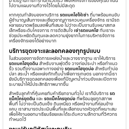
มาตรฐานการทำงานที่รวดเร็ว เพื่อให้โครงการของคุณดำเนิน
ไปตามแผนงานที่วางไว้โดยไม่มีสะดุด
หากคุณกำลังมองหาบริการ
รถแบคโฮให้เช่า
ที่มาพร้อมคนขับ
ผู้ชำนาญเส้นทางและเชี่ยวชาญการควบคุมเครื่องจักร เรามีรถ
หลายขนาดพร้อมลงพื้นที่เสมอ ไม่ว่าจะเป็นงานรับเหมาสเกล
เล็กหรือระดับโครงการ การตัดสินใจ
เช่ารถแบคโฮ
กับเราจะ
ช่วยประหยัดต้นทุนและลดความยุ่งยากในการบริหารจัดการ
เครื่องจักรเองได้อย่างมาก
บริการขุดเจาะและลอกคลองทุกรูปแบบ
ในส่วนของการจัดการแหล่งน้ำและวางรากฐาน เราให้บริการ
รถแบคโฮขุดดิน
สำหรับงานฟุตติ้ง วางท่อประปา หรือทำแนว
รั้ว รวมถึงงานเฉพาะทางอย่าง
รถแบคโฮขุดบ่อ
สำหรับทำบ่อ
ปลา สระน้ำ หรือแหล่งกักเก็บน้ำเพื่อการเกษตร นอกจากนี้เรา
ยังมีบริการขุดลอกคลองเพื่อแก้ปัญหาน้ำท่วมขังและเปิดทาง
ระบายน้ำให้มีประสิทธิภาพมากขึ้น
สำหรับลูกค้าที่คุ้นเคยกับคำเรียกขานทั่วไป เราก็มีบริการ
รถ
แม็คโครขุดดิน
และ
รถแม็คโครขุดบ่อ
ที่พร้อมลุยทุกสภาพ
พื้นที่ ไม่ว่าจะเป็นดินแข็ง ดินเหนียว หรือหน้างานที่ค่อนข้าง
แคบ เราสามารถประเมินพื้นที่และเลือกขนาดหัวขุดที่เหมาะสม
เพื่อให้งานออกมาเรียบร้อยและได้ระดับความลึกตามที่วิศวกร
กำหนดไว้