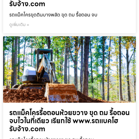
รับจ้าง.com
รถแม็คโครขุดดินบางพลัด ขุด ถม รื้อถอน จบ
ดูเพิ่มเติม »
รถแม็คโครรื้อถอนห้วยขวาง ขุด ถม รื้อถอน
จบไวในที่เดียว เรียกใช้ www.รถแบคโฮ
รับจ้าง.com