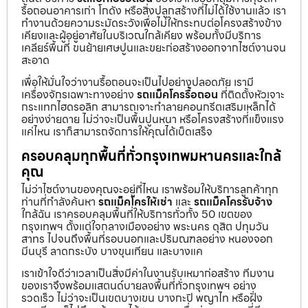
รื้อถอนอาคารเก่า โกดัง หรือสิ่งปลูกสร้างที่ไม่ได้ใช้งานแล้ว เรา
ทำงานด้วยความระมัดระวังเพื่อไม่ให้กระทบต่อโครงสร้างข้าง
เคียงและผู้อยู่อาศัยในบริเวณใกล้เคียง พร้อมทั้งมีบริการ
เคลียร์พื้นที่ ขนย้ายเศษปูนและขยะก่อสร้างออกจากไซต์งานจน
สะอาด
เพื่อให้มั่นใจว่างานรื้อถอนจะเป็นไปอย่างปลอดภัย เรามี
เครื่องจักรเฉพาะทางอย่าง
รถแม็คโครรื้อถอน
ที่ติดตั้งหัวเจาะ
กระแทกไฮดรอลิก สามารถเจาะทำลายคอนกรีตเสริมเหล็กได้
อย่างง่ายดาย ไม่ว่าจะเป็นพื้นปูนหนา หรือโครงสร้างที่แข็งแรง
แค่ไหน เราก็สามารถจัดการให้คุณได้เบ็ดเสร็จ
ครอบคลุมทุกพื้นที่ทั่วกรุงเทพมหานครและใกล้
คุณ
ไม่ว่าไซต์งานของคุณจะอยู่ที่ไหน เราพร้อมให้บริการลูกค้าทุก
ท่านที่กำลังค้นหา
รถแม็คโครให้เช่า
และ
รถแม็คโครรับจ้าง
ใกล้ฉัน เราครอบคลุมพื้นที่ให้บริการทั่วทั้ง 50 เขตของ
กรุงเทพฯ ตั้งแต่ใจกลางเมืองอย่าง พระนคร ดุสิต ปทุมวัน
สาทร ไปจนถึงพื้นที่รอบนอกและปริมณฑลอย่าง หนองจอก
มีนบุรี ลาดกระบัง บางขุนเทียน และบางแค
เราเข้าใจดีว่าเวลาเป็นสิ่งมีค่าในงานรับเหมาก่อสร้าง ทีมงาน
ของเราจึงพร้อมแสตนด์บายลงพื้นที่ทั่วกรุงเทพฯ อย่าง
รวดเร็ว ไม่ว่าจะเป็นเขตบางเขน บางกะปิ พญาไท หรือฝั่ง