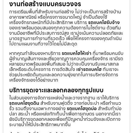
งานก่อสร้างแบบครบวงจร
การเตรียมพื้นที่สำหรับงานก่อสร้าง ไม่ว่าจะเป็นการสร้างบ้าน
อาคารพาณิชย์ หรือโครงการขนาดใหญ่ จำเป็นต้องใช้
เครื่องจักรกลหนักที่มีประสิทธิภาพ บริการ
รถแบคโฮรับจ้าง
ของเราพร้อมตอบสนองทุกความต้องการในไซต์งาน ด้วยทีม
งานมืออาชีพที่มีประสบการณ์สูง เรามุ่งเน้นความปลอดภัยและ
มาตรฐานการทำงานที่รวดเร็ว เพื่อให้โครงการของคุณดำเนิน
ไปตามแผนงานที่วางไว้โดยไม่มีสะดุด
หากคุณกำลังมองหาบริการ
รถแบคโฮให้เช่า
ที่มาพร้อมคนขับ
ผู้ชำนาญเส้นทางและเชี่ยวชาญการควบคุมเครื่องจักร เรามีรถ
หลายขนาดพร้อมลงพื้นที่เสมอ ไม่ว่าจะเป็นงานรับเหมาสเกล
เล็กหรือระดับโครงการ การตัดสินใจ
เช่ารถแบคโฮ
กับเราจะ
ช่วยประหยัดต้นทุนและลดความยุ่งยากในการบริหารจัดการ
เครื่องจักรเองได้อย่างมาก
บริการขุดเจาะและลอกคลองทุกรูปแบบ
ในส่วนของการจัดการแหล่งน้ำและวางรากฐาน เราให้บริการ
รถแบคโฮขุดดิน
สำหรับงานฟุตติ้ง วางท่อประปา หรือทำแนว
รั้ว รวมถึงงานเฉพาะทางอย่าง
รถแบคโฮขุดบ่อ
สำหรับทำบ่อ
ปลา สระน้ำ หรือแหล่งกักเก็บน้ำเพื่อการเกษตร นอกจากนี้เรา
ยังมีบริการขุดลอกคลองเพื่อแก้ปัญหาน้ำท่วมขังและเปิดทาง
ระบายน้ำให้มีประสิทธิภาพมากขึ้น