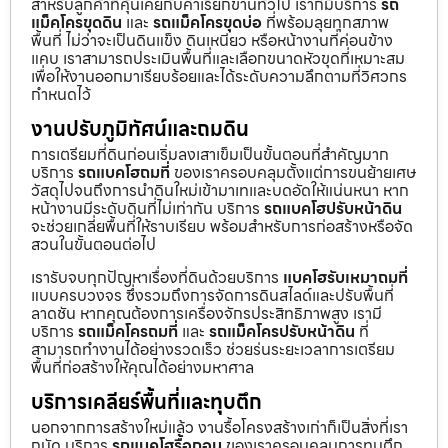
สำหรับลูกค้าที่คุ้นเคยกับคำเรียกขานทั่วไป เราก็มีบริการ
รถ
แม็คโครขุดดิน
และ
รถแม็คโครขุดบ่อ
ที่พร้อมลุยทุกสภาพ
พื้นที่ ไม่ว่าจะเป็นดินแข็ง ดินเหนียว หรือหน้างานที่ค่อนข้าง
แคบ เราสามารถประเมินพื้นที่และเลือกขนาดหัวขุดที่เหมาะสม
เพื่อให้งานออกมาเรียบร้อยและได้ระดับความลึกตามที่วิศวกร
กำหนดไว้
งานปรับภูมิทัศน์และถมดิน
การเตรียมที่ดินก่อนเริ่มลงเสาเข็มเป็นขั้นตอนที่สำคัญมาก
บริการ
รถแบคโฮถมที่
ของเราครอบคลุมตั้งแต่การขนย้ายเศษ
วัสดุไปจนถึงการนำดินใหม่เข้ามาเทและบดอัดให้แน่นหนา หาก
หน้างานมีระดับดินที่ไม่เท่ากัน บริการ
รถแบคโฮปรับหน้าดิน
จะช่วยเกลี่ยพื้นที่ให้ราบเรียบ พร้อมสำหรับการก่อสร้างหรือจัด
สวนในขั้นตอนต่อไป
เรารับจบทุกปัญหาเรื่องที่ดินด้วยบริการ
แบคโฮรับเหมาถมที่
แบบครบวงจร ซึ่งรวมถึงการจัดการดินสไลด์และปรับพื้นที่
ลาดชัน หากคุณต้องการเครื่องจักรประสิทธิภาพสูง เรามี
บริการ
รถแม็คโครถมที่
และ
รถแม็คโครปรับหน้าดิน
ที่
สามารถทำงานได้อย่างรวดเร็ว ช่วยร่นระยะเวลาการเตรียม
พื้นที่ก่อสร้างให้คุณได้อย่างมหาศาล
บริการเคลียร์พื้นที่และทุบตึก
นอกจากการสร้างใหม่แล้ว งานรื้อโครงสร้างเก่าก็เป็นสิ่งที่เรา
ถนัด บริการ
รถแบคโฮรื้อถอน
ของเราครอบคลุมการทุบตึก