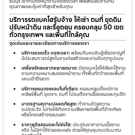
ธนบุรี เราก็ไปถึงหน้างานได้ตรงเวลา เพื่อส่งมอบงานที่มี
คุณภาพและคุ้มค่าที่สุดสำหรับคุณ
บริการรถแบคโฮรับจ้าง ให้เช่า ถมที่ ขุดดิน
ปรับหน้าดิน และรื้อถอน ครอบคลุม 50 เขต
ทั่วกรุงเทพฯ และพื้นที่ใกล้คุณ
จุดเด่นและรายละเอียดการบริการของเรา
บริการรวดเร็ว ตรงเวลา:
พร้อมทีมคนขับผู้เชี่ยวชาญที่
มีประสบการณ์สูงในงานก่อสร้างและงานดินทุกรูปแบบ
เครื่องจักรหลากหลายขนาด:
มีรถแบคโฮให้เลือกใช้งาน
ตามความเหมาะสมของหน้างาน ทั้งพื้นที่กว้างและพื้นที่
แคบเข้าถึงยาก
บริการครบวงจรจบในที่เดียว:
ครอบคลุมตั้งแต่การ
เคลียร์พื้นที่ ขุดเจาะ ถมที่ ไปจนถึงงานรื้อถอนและทุบตึก
มาตรฐานความปลอดภัยสูง:
ทำงานด้วยความ
ระมัดระวัง ไม่ก่อให้เกิดความเสียหายต่อพื้นที่ข้างเคียง
หรือโครงสร้างรอบนอก
ราคายุติธรรมและโปร่งใส:
ประเมินราคาตามเนื้องาน
จริง ไม่มีค่าใช้จ่ายแอบแฝง ช่วยให้คุณคุมงบประมาณ