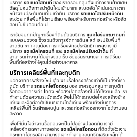
บริการ
รถแบคโฮถมที่
ของเราครอบคลุมตั้งแต่การขนย้ายเศษ
วัสดุไปจนถึงการนำดินใหม่เข้ามาเทและบดอัดให้แน่นหนา หาก
หน้างานมีระดับดินที่ไม่เท่ากัน บริการ
รถแบคโฮปรับหน้าดิน
จะช่วยเกลี่ยพื้นที่ให้ราบเรียบ พร้อมสำหรับการก่อสร้างหรือจัด
สวนในขั้นตอนต่อไป
เรารับจบทุกปัญหาเรื่องที่ดินด้วยบริการ
แบคโฮรับเหมาถมที่
แบบครบวงจร ซึ่งรวมถึงการจัดการดินสไลด์และปรับพื้นที่
ลาดชัน หากคุณต้องการเครื่องจักรประสิทธิภาพสูง เรามี
บริการ
รถแม็คโครถมที่
และ
รถแม็คโครปรับหน้าดิน
ที่
สามารถทำงานได้อย่างรวดเร็ว ช่วยร่นระยะเวลาการเตรียม
พื้นที่ก่อสร้างให้คุณได้อย่างมหาศาล
บริการเคลียร์พื้นที่และทุบตึก
นอกจากการสร้างใหม่แล้ว งานรื้อโครงสร้างเก่าก็เป็นสิ่งที่เรา
ถนัด บริการ
รถแบคโฮรื้อถอน
ของเราครอบคลุมการทุบตึก
รื้อถอนอาคารเก่า โกดัง หรือสิ่งปลูกสร้างที่ไม่ได้ใช้งานแล้ว เรา
ทำงานด้วยความระมัดระวังเพื่อไม่ให้กระทบต่อโครงสร้างข้าง
เคียงและผู้อยู่อาศัยในบริเวณใกล้เคียง พร้อมทั้งมีบริการ
เคลียร์พื้นที่ ขนย้ายเศษปูนและขยะก่อสร้างออกจากไซต์งานจน
สะอาด
เพื่อให้มั่นใจว่างานรื้อถอนจะเป็นไปอย่างปลอดภัย เรามี
เครื่องจักรเฉพาะทางอย่าง
รถแม็คโครรื้อถอน
ที่ติดตั้งหัวเจาะ
กระแทกไฮดรอลิก สามารถเจาะทำลายคอนกรีตเสริมเหล็กได้