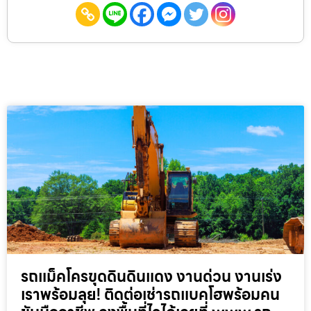
รถแม็คโครขุดดินดินแดง งานด่วน งานเร่ง
เราพร้อมลุย! ติดต่อเช่ารถแบคโฮพร้อมคน