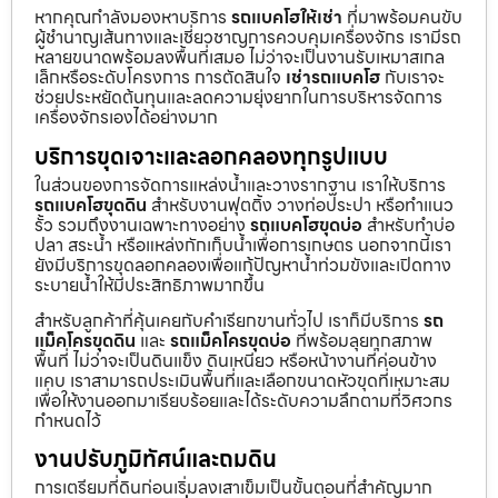
หากคุณกำลังมองหาบริการ
รถแบคโฮให้เช่า
ที่มาพร้อมคนขับ
ผู้ชำนาญเส้นทางและเชี่ยวชาญการควบคุมเครื่องจักร เรามีรถ
หลายขนาดพร้อมลงพื้นที่เสมอ ไม่ว่าจะเป็นงานรับเหมาสเกล
เล็กหรือระดับโครงการ การตัดสินใจ
เช่ารถแบคโฮ
กับเราจะ
ช่วยประหยัดต้นทุนและลดความยุ่งยากในการบริหารจัดการ
เครื่องจักรเองได้อย่างมาก
บริการขุดเจาะและลอกคลองทุกรูปแบบ
ในส่วนของการจัดการแหล่งน้ำและวางรากฐาน เราให้บริการ
รถแบคโฮขุดดิน
สำหรับงานฟุตติ้ง วางท่อประปา หรือทำแนว
รั้ว รวมถึงงานเฉพาะทางอย่าง
รถแบคโฮขุดบ่อ
สำหรับทำบ่อ
ปลา สระน้ำ หรือแหล่งกักเก็บน้ำเพื่อการเกษตร นอกจากนี้เรา
ยังมีบริการขุดลอกคลองเพื่อแก้ปัญหาน้ำท่วมขังและเปิดทาง
ระบายน้ำให้มีประสิทธิภาพมากขึ้น
สำหรับลูกค้าที่คุ้นเคยกับคำเรียกขานทั่วไป เราก็มีบริการ
รถ
แม็คโครขุดดิน
และ
รถแม็คโครขุดบ่อ
ที่พร้อมลุยทุกสภาพ
พื้นที่ ไม่ว่าจะเป็นดินแข็ง ดินเหนียว หรือหน้างานที่ค่อนข้าง
แคบ เราสามารถประเมินพื้นที่และเลือกขนาดหัวขุดที่เหมาะสม
เพื่อให้งานออกมาเรียบร้อยและได้ระดับความลึกตามที่วิศวกร
กำหนดไว้
งานปรับภูมิทัศน์และถมดิน
การเตรียมที่ดินก่อนเริ่มลงเสาเข็มเป็นขั้นตอนที่สำคัญมาก