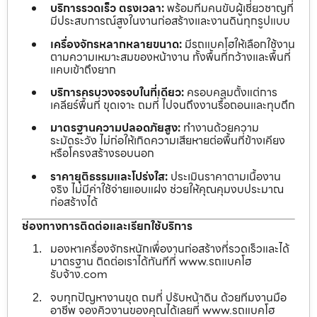
บริการรวดเร็ว ตรงเวลา:
พร้อมทีมคนขับผู้เชี่ยวชาญที่
มีประสบการณ์สูงในงานก่อสร้างและงานดินทุกรูปแบบ
เครื่องจักรหลากหลายขนาด:
มีรถแบคโฮให้เลือกใช้งาน
ตามความเหมาะสมของหน้างาน ทั้งพื้นที่กว้างและพื้นที่
แคบเข้าถึงยาก
บริการครบวงจรจบในที่เดียว:
ครอบคลุมตั้งแต่การ
เคลียร์พื้นที่ ขุดเจาะ ถมที่ ไปจนถึงงานรื้อถอนและทุบตึก
มาตรฐานความปลอดภัยสูง:
ทำงานด้วยความ
ระมัดระวัง ไม่ก่อให้เกิดความเสียหายต่อพื้นที่ข้างเคียง
หรือโครงสร้างรอบนอก
ราคายุติธรรมและโปร่งใส:
ประเมินราคาตามเนื้องาน
จริง ไม่มีค่าใช้จ่ายแอบแฝง ช่วยให้คุณคุมงบประมาณ
ก่อสร้างได้
ช่องทางการติดต่อและเรียกใช้บริการ
มองหาเครื่องจักรหนักเพื่องานก่อสร้างที่รวดเร็วและได้
มาตรฐาน ติดต่อเราได้ทันทีที่ www.รถแบคโฮ
รับจ้าง.com
จบทุกปัญหางานขุด ถมที่ ปรับหน้าดิน ด้วยทีมงานมือ
อาชีพ จองคิวงานของคุณได้เลยที่ www.รถแบคโฮ