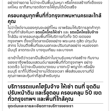
อย่างง่ายดาย ไม่ว่าจะเป็นพื้นปูนหนา หรือโครงสร้างที่แข็งแรง
แค่ไหน เราก็สามารถจัดการให้คุณได้เบ็ดเสร็จ
ครอบคลุมทุกพื้นที่ทั่วกรุงเทพมหานครและใกล้
คุณ
ไม่ว่าไซต์งานของคุณจะอยู่ที่ไหน เราพร้อมให้บริการลูกค้าทุก
ท่านที่กำลังค้นหา
รถแม็คโครให้เช่า
และ
รถแม็คโครรับจ้าง
ใกล้ฉัน เราครอบคลุมพื้นที่ให้บริการทั่วทั้ง 50 เขตของ
กรุงเทพฯ ตั้งแต่ใจกลางเมืองอย่าง พระนคร ดุสิต ปทุมวัน
สาทร ไปจนถึงพื้นที่รอบนอกและปริมณฑลอย่าง หนองจอก
มีนบุรี ลาดกระบัง บางขุนเทียน และบางแค
เราเข้าใจดีว่าเวลาเป็นสิ่งมีค่าในงานรับเหมาก่อสร้าง ทีมงาน
ของเราจึงพร้อมแสตนด์บายลงพื้นที่ทั่วกรุงเทพฯ อย่าง
รวดเร็ว ไม่ว่าจะเป็นเขตบางเขน บางกะปิ พญาไท หรือฝั่ง
ธนบุรี เราก็ไปถึงหน้างานได้ตรงเวลา เพื่อส่งมอบงานที่มี
คุณภาพและคุ้มค่าที่สุดสำหรับคุณ
บริการรถแบคโฮรับจ้าง ให้เช่า ถมที่ ขุดดิน
ปรับหน้าดิน และรื้อถอน ครอบคลุม 50 เขต
ทั่วกรุงเทพฯ และพื้นที่ใกล้คุณ
จุดเด่นและรายละเอียดการบริการของเรา