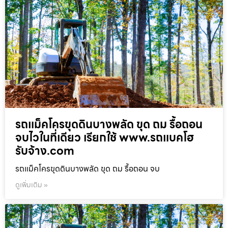
รถแม็คโครขุดดินบางพลัด ขุด ถม รื้อถอน
จบไวในที่เดียว เรียกใช้ www.รถแบคโฮ
รับจ้าง.com
รถแม็คโครขุดดินบางพลัด ขุด ถม รื้อถอน จบ
ดูเพิ่มเติม »