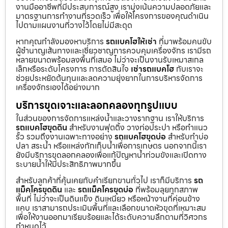
งานมืออาชีพที่มีประสบการณ์สูง เรามุ่งเน้นความปลอดภัยและ
มาตรฐานการทำงานที่รวดเร็ว เพื่อให้โครงการของคุณดำเนิน
ไปตามแผนงานที่วางไว้โดยไม่มีสะดุด
หากคุณกำลังมองหาบริการ
รถแบคโฮให้เช่า
ที่มาพร้อมคนขับ
ผู้ชำนาญเส้นทางและเชี่ยวชาญการควบคุมเครื่องจักร เรามีรถ
หลายขนาดพร้อมลงพื้นที่เสมอ ไม่ว่าจะเป็นงานรับเหมาสเกล
เล็กหรือระดับโครงการ การตัดสินใจ
เช่ารถแบคโฮ
กับเราจะ
ช่วยประหยัดต้นทุนและลดความยุ่งยากในการบริหารจัดการ
เครื่องจักรเองได้อย่างมาก
บริการขุดเจาะและลอกคลองทุกรูปแบบ
ในส่วนของการจัดการแหล่งน้ำและวางรากฐาน เราให้บริการ
รถแบคโฮขุดดิน
สำหรับงานฟุตติ้ง วางท่อประปา หรือทำแนว
รั้ว รวมถึงงานเฉพาะทางอย่าง
รถแบคโฮขุดบ่อ
สำหรับทำบ่อ
ปลา สระน้ำ หรือแหล่งกักเก็บน้ำเพื่อการเกษตร นอกจากนี้เรา
ยังมีบริการขุดลอกคลองเพื่อแก้ปัญหาน้ำท่วมขังและเปิดทาง
ระบายน้ำให้มีประสิทธิภาพมากขึ้น
สำหรับลูกค้าที่คุ้นเคยกับคำเรียกขานทั่วไป เราก็มีบริการ
รถ
แม็คโครขุดดิน
และ
รถแม็คโครขุดบ่อ
ที่พร้อมลุยทุกสภาพ
พื้นที่ ไม่ว่าจะเป็นดินแข็ง ดินเหนียว หรือหน้างานที่ค่อนข้าง
แคบ เราสามารถประเมินพื้นที่และเลือกขนาดหัวขุดที่เหมาะสม
เพื่อให้งานออกมาเรียบร้อยและได้ระดับความลึกตามที่วิศวกร
กำหนดไว้