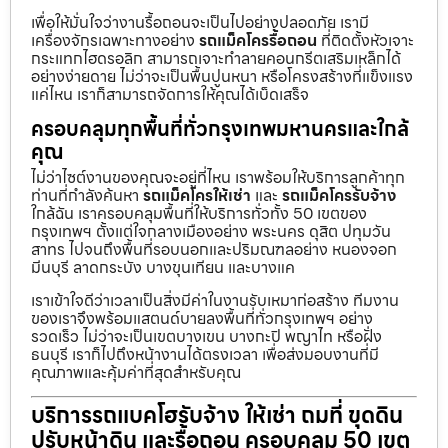
เพื่อให้มั่นใจว่างานรื้อถอนจะเป็นไปอย่างปลอดภัย เรามี
เครื่องจักรเฉพาะทางอย่าง
รถแม็คโครรื้อถอน
ที่ติดตั้งหัวเจาะ
กระแทกไฮดรอลิก สามารถเจาะทำลายคอนกรีตเสริมเหล็กได้
อย่างง่ายดาย ไม่ว่าจะเป็นพื้นปูนหนา หรือโครงสร้างที่แข็งแรง
แค่ไหน เราก็สามารถจัดการให้คุณได้เบ็ดเสร็จ
ครอบคลุมทุกพื้นที่ทั่วกรุงเทพมหานครและใกล้
คุณ
ไม่ว่าไซต์งานของคุณจะอยู่ที่ไหน เราพร้อมให้บริการลูกค้าทุก
ท่านที่กำลังค้นหา
รถแม็คโครให้เช่า
และ
รถแม็คโครรับจ้าง
ใกล้ฉัน เราครอบคลุมพื้นที่ให้บริการทั่วทั้ง 50 เขตของ
กรุงเทพฯ ตั้งแต่ใจกลางเมืองอย่าง พระนคร ดุสิต ปทุมวัน
สาทร ไปจนถึงพื้นที่รอบนอกและปริมณฑลอย่าง หนองจอก
มีนบุรี ลาดกระบัง บางขุนเทียน และบางแค
เราเข้าใจดีว่าเวลาเป็นสิ่งมีค่าในงานรับเหมาก่อสร้าง ทีมงาน
ของเราจึงพร้อมแสตนด์บายลงพื้นที่ทั่วกรุงเทพฯ อย่าง
รวดเร็ว ไม่ว่าจะเป็นเขตบางเขน บางกะปิ พญาไท หรือฝั่ง
ธนบุรี เราก็ไปถึงหน้างานได้ตรงเวลา เพื่อส่งมอบงานที่มี
คุณภาพและคุ้มค่าที่สุดสำหรับคุณ
บริการรถแบคโฮรับจ้าง ให้เช่า ถมที่ ขุดดิน
ปรับหน้าดิน และรื้อถอน ครอบคลุม 50 เขต