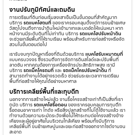
งานปรับภูมิทัศน์และถมดิน
การเตรียมที่ดินก่อนเริ่มลงเสาเข็มเป็นขั้นตอนที่สำคัญมาก
บริการ
รถแบคโฮถมที่
ของเราครอบคลุมตั้งแต่การขนย้ายเศษ
วัสดุไปจนถึงการนำดินใหม่เข้ามาเทและบดอัดให้แน่นหนา หาก
หน้างานมีระดับดินที่ไม่เท่ากัน บริการ
รถแบคโฮปรับหน้าดิน
จะช่วยเกลี่ยพื้นที่ให้ราบเรียบ พร้อมสำหรับการก่อสร้างหรือจัด
สวนในขั้นตอนต่อไป
เรารับจบทุกปัญหาเรื่องที่ดินด้วยบริการ
แบคโฮรับเหมาถมที่
แบบครบวงจร ซึ่งรวมถึงการจัดการดินสไลด์และปรับพื้นที่
ลาดชัน หากคุณต้องการเครื่องจักรประสิทธิภาพสูง เรามี
บริการ
รถแม็คโครถมที่
และ
รถแม็คโครปรับหน้าดิน
ที่
สามารถทำงานได้อย่างรวดเร็ว ช่วยร่นระยะเวลาการเตรียม
พื้นที่ก่อสร้างให้คุณได้อย่างมหาศาล
บริการเคลียร์พื้นที่และทุบตึก
นอกจากการสร้างใหม่แล้ว งานรื้อโครงสร้างเก่าก็เป็นสิ่งที่เรา
ถนัด บริการ
รถแบคโฮรื้อถอน
ของเราครอบคลุมการทุบตึก
รื้อถอนอาคารเก่า โกดัง หรือสิ่งปลูกสร้างที่ไม่ได้ใช้งานแล้ว เรา
ทำงานด้วยความระมัดระวังเพื่อไม่ให้กระทบต่อโครงสร้างข้าง
เคียงและผู้อยู่อาศัยในบริเวณใกล้เคียง พร้อมทั้งมีบริการ
เคลียร์พื้นที่ ขนย้ายเศษปูนและขยะก่อสร้างออกจากไซต์งานจน
สะอาด