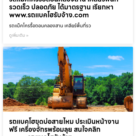
รวดเร็ว ปลอดภัย ได้มาตรฐาน เรียกหา
www.รถแบคโฮรับจ้าง.com
รถแม็คโครรื้อถอนคลองสาน เคลียร์พื้นที่รว
ดูเพิ่มเติม »
รถแบคโฮขุดบ่อสายไหม ประเมินหน้างาน
ฟรี เครื่องจักรพร้อมลุย สนใจคลิก