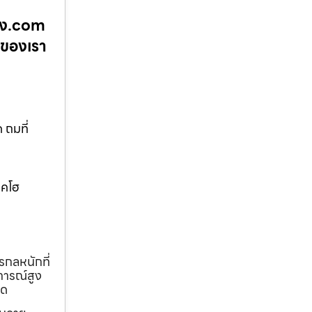
้าง.com
นของเรา
 ถมที่
บคโฮ
รกลหนักที่
การณ์สูง
ุด