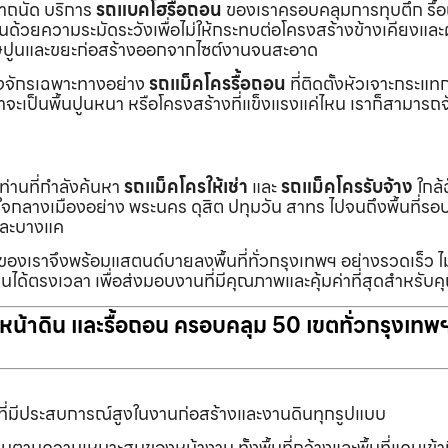
เราถนัด บริการ
รถแบคโฮรื้อถอน
ของเราครอบคลุมการทุบตึก รื้
งานด้วยความระมัดระวังเพื่อไม่ให้กระทบต่อโครงสร้างข้างเคียงและผู
ายเศษปูนและขยะก่อสร้างออกจากไซต์งานจนสะอาด
ื่องจักรเฉพาะทางอย่าง
รถแม็คโครรื้อถอน
ที่ติดตั้งหัวเจาะกระแ
จะเป็นพื้นปูนหนา หรือโครงสร้างที่แข็งแรงแค่ไหน เราก็สามารถจ
กท่านที่กำลังค้นหา
รถแม็คโครให้เช่า
และ
รถแม็คโครรับจ้าง
ใกล้
แต่ใจกลางเมืองอย่าง พระนคร ดุสิต ปทุมวัน สาทร ไปจนถึงพื้นที่
และบางแค
นของเราจึงพร้อมแสตนด์บายลงพื้นที่ทั่วกรุงเทพฯ อย่างรวดเร็ว ไม
นได้ตรงเวลา เพื่อส่งมอบงานที่มีคุณภาพและคุ้มค่าที่สุดสำหรับค
ับหน้าดิน และรื้อถอน ครอบคลุม 50 เขตทั่วกรุงเทพ
ที่มีประสบการณ์สูงในงานก่อสร้างและงานดินทุกรูปแบบ
านตามความเหมาะสมของหน้างาน ทั้งพื้นที่กว้างและพื้นที่แคบเข้