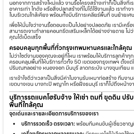
นอกจากการสร้างใหม่แล้ว งานรื้อโครงสร้างเก่าก็เป็นสิ่งที่
อาคารเก่า โกดัง หรือสิ่งปลูกสร้างที่ไม่ได้ใช้งานแล้ว เราทำ
ในบริเวณใกล้เคียง พร้อมทั้งมีบริการเคลียร์พื้นที่ ขนย้
เพื่อให้มั่นใจว่างานรื้อถอนจะเป็นไปอย่างปลอดภัย เรามีเคร
สามารถเจาะทำลายคอนกรีตเสริมเหล็กได้อย่างง่ายดาย ไม่ว่า
คุณได้เบ็ดเสร็จ
ครอบคลุมทุกพื้นที่ทั่วกรุงเทพมหานครและใกล้คุณ
ไม่ว่าไซต์งานของคุณจะอยู่ที่ไหน เราพร้อมให้บริการลูกค้าทุ
ครอบคลุมพื้นที่ให้บริการทั่วทั้ง 50 เขตของกรุงเทพฯ ตั้ง
ปริมณฑลอย่าง หนองจอก มีนบุรี ลาดกระบัง บางขุนเทียน 
เราเข้าใจดีว่าเวลาเป็นสิ่งมีค่าในงานรับเหมาก่อสร้าง ทีมงา
เขตบางเขน บางกะปิ พญาไท หรือฝั่งธนบุรี เราก็ไปถึงหน้างา
บริการรถแบคโฮรับจ้าง ให้เช่า ถมที่ ขุดดิน ปร
พื้นที่ใกล้คุณ
จุดเด่นและรายละเอียดการบริการของเรา
บริการรวดเร็ว ตรงเวลา:
พร้อมทีมคนขับผู้เชี่ยวชาญ
เครื่องจักรหลากหลายขนาด:
มีรถแบคโฮให้เลือกใช้ง