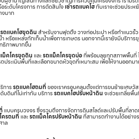
ับผู้ชำนาญเส้นทางและเชี่ยวชาญการควบคุมเครื่องจักร เรามีร
หรือระดับโครงการ การตัดสินใจ
เช่ารถแบคโฮ
กับเราจะช่วยประหยั
่างมาก
ร
รถแบคโฮขุดดิน
สำหรับงานฟุตติ้ง วางท่อประปา หรือทำแนวรั้ว
ำ หรือแหล่งกักเก็บน้ำเพื่อการเกษตร นอกจากนี้เรายังมีบริการ
ิทธิภาพมากขึ้น
แม็คโครขุดดิน
และ
รถแม็คโครขุดบ่อ
ที่พร้อมลุยทุกสภาพพื้นที่ ไ
ถประเมินพื้นที่และเลือกขนาดหัวขุดที่เหมาะสม เพื่อให้งานออกมา
บริการ
รถแบคโฮถมที่
ของเราครอบคลุมตั้งแต่การขนย้ายเศษวัส
บดินที่ไม่เท่ากัน บริการ
รถแบคโฮปรับหน้าดิน
จะช่วยเกลี่ยพื้นท
ี่
แบบครบวงจร ซึ่งรวมถึงการจัดการดินสไลด์และปรับพื้นที่ลาด
โครถมที่
และ
รถแม็คโครปรับหน้าดิน
ที่สามารถทำงานได้อย่างร
าศาล