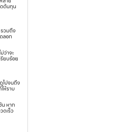
ถหลาย
ดต้นทุน
 รวมถึง
ขุดลอก
ม่ว่าจะ
เรียบร้อย
ดุไปจนถึง
ี่ให้ราบ
ชัน หาก
วดเร็ว