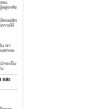
อถอน
้อยู่อาศัย
ทกไฮดรอลิก
ัดการให้
ฉัน เรา
รอบนอกและ
่ว่าจะเป็น
ุณ
ฯ และ
าถึงยาก