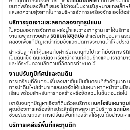
หากคุณกำลังมองหาบริการ
รถแบคโฮให้เช่า
ที่มาพร้อมคนข
ขนาดพร้อมลงพื้นที่เสมอ ไม่ว่าจะเป็นงานรับเหมาสเกลเล็ก
และลดความยุ่งยากในการบริหารจัดการเครื่องจักรเองได้อย
บริการขุดเจาะและลอกคลองทุกรูปแบบ
ในส่วนของการจัดการแหล่งน้ำและวางรากฐาน เราให้บริกา
งานเฉพาะทางอย่าง
รถแบคโฮขุดบ่อ
สำหรับทำบ่อปลา สระน้
คลองเพื่อแก้ปัญหาน้ำท่วมขังและเปิดทางระบายน้ำให้มีประส
สำหรับลูกค้าที่คุ้นเคยกับคำเรียกขานทั่วไป เราก็มีบริการ
รถ
เป็นดินแข็ง ดินเหนียว หรือหน้างานที่ค่อนข้างแคบ เราสามาร
และได้ระดับความลึกตามที่วิศวกรกำหนดไว้
งานปรับภูมิทัศน์และถมดิน
การเตรียมที่ดินก่อนเริ่มลงเสาเข็มเป็นขั้นตอนที่สำคัญมาก 
การนำดินใหม่เข้ามาเทและบดอัดให้แน่นหนา หากหน้างานมีระดั
เรียบ พร้อมสำหรับการก่อสร้างหรือจัดสวนในขั้นตอนต่อไป
เรารับจบทุกปัญหาเรื่องที่ดินด้วยบริการ
แบคโฮรับเหมาถมท
คุณต้องการเครื่องจักรประสิทธิภาพสูง เรามีบริการ
รถแม็ค
ช่วยร่นระยะเวลาการเตรียมพื้นที่ก่อสร้างให้คุณได้อย่างมห
บริการเคลียร์พื้นที่และทุบตึก