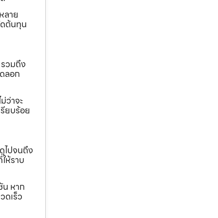
ถหลาย
ดต้นทุน
 รวมถึง
ขุดลอก
ม่ว่าจะ
เรียบร้อย
ดุไปจนถึง
ี่ให้ราบ
ชัน หาก
วดเร็ว