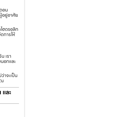
อถอน
้อยู่อาศัย
ทกไฮดรอลิก
ัดการให้
ฉัน เรา
รอบนอกและ
่ว่าจะเป็น
ุณ
ฯ และ