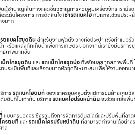
ับผู้ชำนาญเส้นทางและเชี่ยวชาญการควบคุมเครื่องจักร เรามีร
หรือระดับโครงการ การตัดสินใจ
เช่ารถแบคโฮ
กับเราจะช่วยประหยั
่างมาก
ร
รถแบคโฮขุดดิน
สำหรับงานฟุตติ้ง วางท่อประปา หรือทำแนวรั้ว
ำ หรือแหล่งกักเก็บน้ำเพื่อการเกษตร นอกจากนี้เรายังมีบริการ
ิทธิภาพมากขึ้น
แม็คโครขุดดิน
และ
รถแม็คโครขุดบ่อ
ที่พร้อมลุยทุกสภาพพื้นที่ ไ
ถประเมินพื้นที่และเลือกขนาดหัวขุดที่เหมาะสม เพื่อให้งานออกมา
บริการ
รถแบคโฮถมที่
ของเราครอบคลุมตั้งแต่การขนย้ายเศษวัส
บดินที่ไม่เท่ากัน บริการ
รถแบคโฮปรับหน้าดิน
จะช่วยเกลี่ยพื้นท
ี่
แบบครบวงจร ซึ่งรวมถึงการจัดการดินสไลด์และปรับพื้นที่ลาด
โครถมที่
และ
รถแม็คโครปรับหน้าดิน
ที่สามารถทำงานได้อย่างร
าศาล