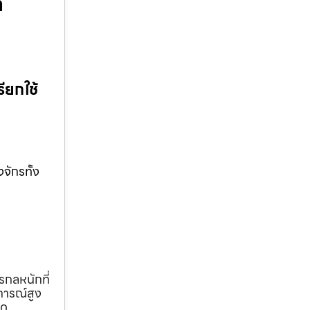
่
ียกใช้
จักรทั้ง
รกลหนักที่
การณ์สูง
ุด