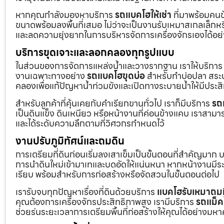
หากคุณกำลังมองหาบริการ
รถแบคโฮให้เช่า
ที่มาพร้อมคนข
ขนาดพร้อมลงพื้นที่เสมอ ไม่ว่าจะเป็นงานรับเหมาสเกลเล็ก
และลดความยุ่งยากในการบริหารจัดการเครื่องจักรเองได้อย
บริการขุดเจาะและลอกคลองทุกรูปแบบ
ในส่วนของการจัดการแหล่งน้ำและวางรากฐาน เราให้บริกา
งานเฉพาะทางอย่าง
รถแบคโฮขุดบ่อ
สำหรับทำบ่อปลา สระน้
คลองเพื่อแก้ปัญหาน้ำท่วมขังและเปิดทางระบายน้ำให้มีประส
สำหรับลูกค้าที่คุ้นเคยกับคำเรียกขานทั่วไป เราก็มีบริการ
รถ
เป็นดินแข็ง ดินเหนียว หรือหน้างานที่ค่อนข้างแคบ เราสามาร
และได้ระดับความลึกตามที่วิศวกรกำหนดไว้
งานปรับภูมิทัศน์และถมดิน
การเตรียมที่ดินก่อนเริ่มลงเสาเข็มเป็นขั้นตอนที่สำคัญมาก 
การนำดินใหม่เข้ามาเทและบดอัดให้แน่นหนา หากหน้างานมีระดั
เรียบ พร้อมสำหรับการก่อสร้างหรือจัดสวนในขั้นตอนต่อไป
เรารับจบทุกปัญหาเรื่องที่ดินด้วยบริการ
แบคโฮรับเหมาถมท
คุณต้องการเครื่องจักรประสิทธิภาพสูง เรามีบริการ
รถแม็ค
ช่วยร่นระยะเวลาการเตรียมพื้นที่ก่อสร้างให้คุณได้อย่างมห