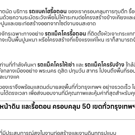
เราถนัด บริการ
รถแบคโฮรื้อถอน
ของเราครอบคลุมการทุบตึก รื้
งานด้วยความระมัดระวังเพื่อไม่ให้กระทบต่อโครงสร้างข้างเคียงและผู
ายเศษปูนและขยะก่อสร้างออกจากไซต์งานจนสะอาด
ื่องจักรเฉพาะทางอย่าง
รถแม็คโครรื้อถอน
ที่ติดตั้งหัวเจาะกระแ
จะเป็นพื้นปูนหนา หรือโครงสร้างที่แข็งแรงแค่ไหน เราก็สามารถจ
กท่านที่กำลังค้นหา
รถแม็คโครให้เช่า
และ
รถแม็คโครรับจ้าง
ใกล้
แต่ใจกลางเมืองอย่าง พระนคร ดุสิต ปทุมวัน สาทร ไปจนถึงพื้นที่
และบางแค
นของเราจึงพร้อมแสตนด์บายลงพื้นที่ทั่วกรุงเทพฯ อย่างรวดเร็ว ไม
นได้ตรงเวลา เพื่อส่งมอบงานที่มีคุณภาพและคุ้มค่าที่สุดสำหรับค
ับหน้าดิน และรื้อถอน ครอบคลุม 50 เขตทั่วกรุงเทพ
ที่มีประสบการณ์สูงในงานก่อสร้างและงานดินทุกรูปแบบ