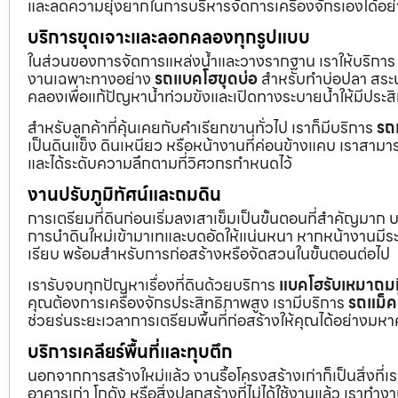
และลดความยุ่งยากในการบริหารจัดการเครื่องจักรเองได้อย
บริการขุดเจาะและลอกคลองทุกรูปแบบ
ในส่วนของการจัดการแหล่งน้ำและวางรากฐาน เราให้บริกา
งานเฉพาะทางอย่าง
รถแบคโฮขุดบ่อ
สำหรับทำบ่อปลา สระน้
คลองเพื่อแก้ปัญหาน้ำท่วมขังและเปิดทางระบายน้ำให้มีประส
สำหรับลูกค้าที่คุ้นเคยกับคำเรียกขานทั่วไป เราก็มีบริการ
รถ
เป็นดินแข็ง ดินเหนียว หรือหน้างานที่ค่อนข้างแคบ เราสามาร
และได้ระดับความลึกตามที่วิศวกรกำหนดไว้
งานปรับภูมิทัศน์และถมดิน
การเตรียมที่ดินก่อนเริ่มลงเสาเข็มเป็นขั้นตอนที่สำคัญมาก 
การนำดินใหม่เข้ามาเทและบดอัดให้แน่นหนา หากหน้างานมีระดั
เรียบ พร้อมสำหรับการก่อสร้างหรือจัดสวนในขั้นตอนต่อไป
เรารับจบทุกปัญหาเรื่องที่ดินด้วยบริการ
แบคโฮรับเหมาถมท
คุณต้องการเครื่องจักรประสิทธิภาพสูง เรามีบริการ
รถแม็ค
ช่วยร่นระยะเวลาการเตรียมพื้นที่ก่อสร้างให้คุณได้อย่างมห
บริการเคลียร์พื้นที่และทุบตึก
นอกจากการสร้างใหม่แล้ว งานรื้อโครงสร้างเก่าก็เป็นสิ่งที่
อาคารเก่า โกดัง หรือสิ่งปลูกสร้างที่ไม่ได้ใช้งานแล้ว เราทำ