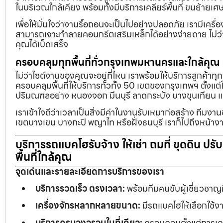
ในบริเวณใกล้เคียง พร้อมทั้งมีบริการเคลียร์พื้นที่ ขนย้
เพื่อให้มั่นใจว่างานรื้อถอนจะเป็นไปอย่างปลอดภัย เรามีเคร
สามารถเจาะทำลายคอนกรีตเสริมเหล็กได้อย่างง่ายดาย ไม่ว่า
คุณได้เบ็ดเสร็จ
ครอบคลุมทุกพื้นที่ทั่วกรุงเทพมหานครและใกล้คุณ
ไม่ว่าไซต์งานของคุณจะอยู่ที่ไหน เราพร้อมให้บริการลูกค้าทุ
ครอบคลุมพื้นที่ให้บริการทั่วทั้ง 50 เขตของกรุงเทพฯ ตั้ง
ปริมณฑลอย่าง หนองจอก มีนบุรี ลาดกระบัง บางขุนเทียน 
เราเข้าใจดีว่าเวลาเป็นสิ่งมีค่าในงานรับเหมาก่อสร้าง ทีมงา
เขตบางเขน บางกะปิ พญาไท หรือฝั่งธนบุรี เราก็ไปถึงหน้างา
บริการรถแบคโฮรับจ้าง ให้เช่า ถมที่ ขุดดิน ปร
พื้นที่ใกล้คุณ
จุดเด่นและรายละเอียดการบริการของเรา
บริการรวดเร็ว ตรงเวลา:
พร้อมทีมคนขับผู้เชี่ยวชาญ
เครื่องจักรหลากหลายขนาด:
มีรถแบคโฮให้เลือกใช้ง
บริการครบวงจรจบในที่เดียว:
ครอบคลุมตั้งแต่การเคลี