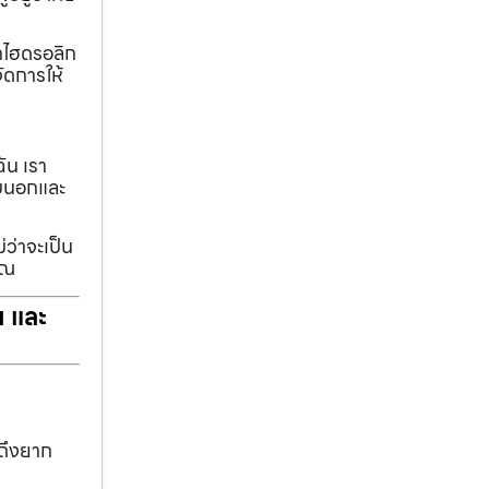
ทกไฮดรอลิก
ัดการให้
ฉัน เรา
รอบนอกและ
่ว่าจะเป็น
ุณ
ฯ และ
าถึงยาก