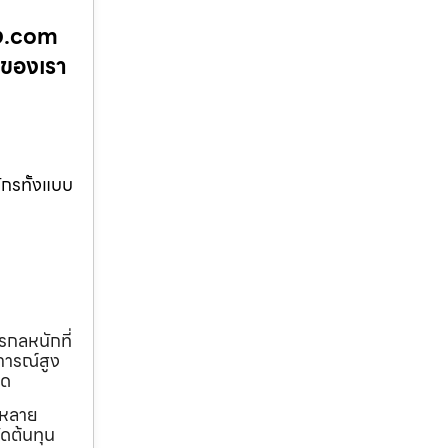
าง.com
นของเรา
ักรทั้งแบบ
รกลหนักที่
การณ์สูง
ุด
ถหลาย
ดต้นทุน