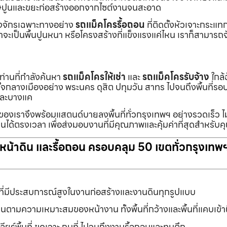
ายเศษปูนและขยะก่อสร้างออกจากไซต์งานจนสะอาด
ื่องจักรเฉพาะทางอย่าง
รถแม็คโครรื้อถอน
ที่ติดตั้งหัวเจาะกระแ
จะเป็นพื้นปูนหนา หรือโครงสร้างที่แข็งแรงแค่ไหน เราก็สามารถจ
กท่านที่กำลังค้นหา
รถแม็คโครให้เช่า
และ
รถแม็คโครรับจ้าง
ใกล้
แต่ใจกลางเมืองอย่าง พระนคร ดุสิต ปทุมวัน สาทร ไปจนถึงพื้นที่
และบางแค
นของเราจึงพร้อมแสตนด์บายลงพื้นที่ทั่วกรุงเทพฯ อย่างรวดเร็ว ไม
นได้ตรงเวลา เพื่อส่งมอบงานที่มีคุณภาพและคุ้มค่าที่สุดสำหรับค
ับหน้าดิน และรื้อถอน ครอบคลุม 50 เขตทั่วกรุงเทพ
ที่มีประสบการณ์สูงในงานก่อสร้างและงานดินทุกรูปแบบ
านตามความเหมาะสมของหน้างาน ทั้งพื้นที่กว้างและพื้นที่แคบเข้
ยร์พื้นที่ ขุดเจาะ ถมที่ ไปจนถึงงานรื้อถอนและทุบตึก