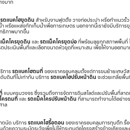
่างมาก
ร
รถแบคโฮขุดดิน
สำหรับงานฟุตติ้ง วางท่อประปา หรือทำแนวรั้ว
ำ หรือแหล่งกักเก็บน้ำเพื่อการเกษตร นอกจากนี้เรายังมีบริการ
ิทธิภาพมากขึ้น
แม็คโครขุดดิน
และ
รถแม็คโครขุดบ่อ
ที่พร้อมลุยทุกสภาพพื้นที่ ไ
ถประเมินพื้นที่และเลือกขนาดหัวขุดที่เหมาะสม เพื่อให้งานออกมา
บริการ
รถแบคโฮถมที่
ของเราครอบคลุมตั้งแต่การขนย้ายเศษวัส
บดินที่ไม่เท่ากัน บริการ
รถแบคโฮปรับหน้าดิน
จะช่วยเกลี่ยพื้นท
ี่
แบบครบวงจร ซึ่งรวมถึงการจัดการดินสไลด์และปรับพื้นที่ลาด
โครถมที่
และ
รถแม็คโครปรับหน้าดิน
ที่สามารถทำงานได้อย่างร
าศาล
เราถนัด บริการ
รถแบคโฮรื้อถอน
ของเราครอบคลุมการทุบตึก รื้
งานด้วยความระมัดระวังเพื่อไม่ให้กระทบต่อโครงสร้างข้างเคียงและผู