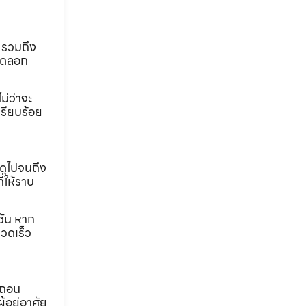
 รวมถึง
ขุดลอก
ม่ว่าจะ
เรียบร้อย
ดุไปจนถึง
ี่ให้ราบ
ชัน หาก
วดเร็ว
อถอน
้อยู่อาศัย