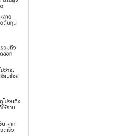
ุด
ถหลาย
ดต้นทุน
 รวมถึง
ขุดลอก
ม่ว่าจะ
เรียบร้อย
ดุไปจนถึง
ี่ให้ราบ
ชัน หาก
วดเร็ว