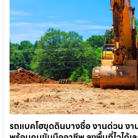
รถแบคโฮขุดดินบางซื่อ งานด่วน งานเ
พร้อมคนขับมืออาชีพ ลงพื้นที่ไวได