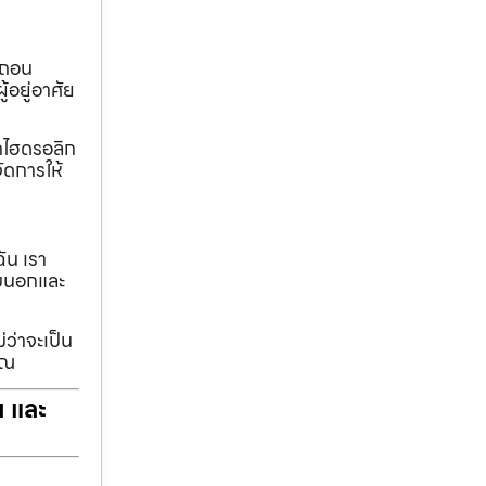
อถอน
้อยู่อาศัย
ทกไฮดรอลิก
ัดการให้
ฉัน เรา
รอบนอกและ
่ว่าจะเป็น
ุณ
ฯ และ