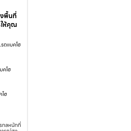
ื้นที่
ให้คุณ
ww.รถแบคโฮ
แบคโฮ
คโฮ
รกลหนักที่
การณ์สูง