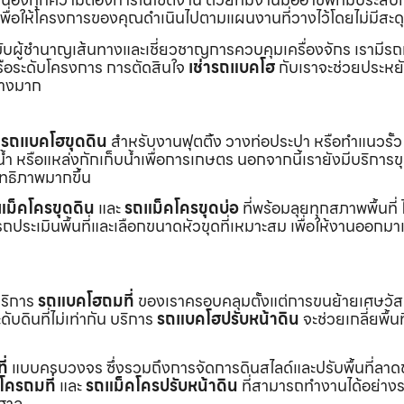
พื่อให้โครงการของคุณดำเนินไปตามแผนงานที่วางไว้โดยไม่มีสะด
ับผู้ชำนาญเส้นทางและเชี่ยวชาญการควบคุมเครื่องจักร เรามีร
หรือระดับโครงการ การตัดสินใจ
เช่ารถแบคโฮ
กับเราจะช่วยประหยั
่างมาก
ร
รถแบคโฮขุดดิน
สำหรับงานฟุตติ้ง วางท่อประปา หรือทำแนวรั้ว
ำ หรือแหล่งกักเก็บน้ำเพื่อการเกษตร นอกจากนี้เรายังมีบริการ
ิทธิภาพมากขึ้น
แม็คโครขุดดิน
และ
รถแม็คโครขุดบ่อ
ที่พร้อมลุยทุกสภาพพื้นที่ ไ
ถประเมินพื้นที่และเลือกขนาดหัวขุดที่เหมาะสม เพื่อให้งานออกมา
บริการ
รถแบคโฮถมที่
ของเราครอบคลุมตั้งแต่การขนย้ายเศษวัส
บดินที่ไม่เท่ากัน บริการ
รถแบคโฮปรับหน้าดิน
จะช่วยเกลี่ยพื้นท
ี่
แบบครบวงจร ซึ่งรวมถึงการจัดการดินสไลด์และปรับพื้นที่ลาด
โครถมที่
และ
รถแม็คโครปรับหน้าดิน
ที่สามารถทำงานได้อย่างร
าศาล