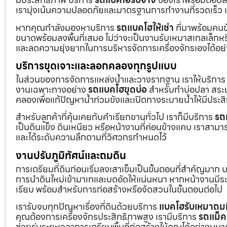
เรามุ่งเน้นความปลอดภัยและมาตรฐานการทำงานที่รวดเร็ว เ
หากคุณกำลังมองหาบริการ
รถแบคโฮให้เช่า
ที่มาพร้อมคนข
ขนาดพร้อมลงพื้นที่เสมอ ไม่ว่าจะเป็นงานรับเหมาสเกลเล็ก
และลดความยุ่งยากในการบริหารจัดการเครื่องจักรเองได้อย
บริการขุดเจาะและลอกคลองทุกรูปแบบ
ในส่วนของการจัดการแหล่งน้ำและวางรากฐาน เราให้บริกา
งานเฉพาะทางอย่าง
รถแบคโฮขุดบ่อ
สำหรับทำบ่อปลา สระน้
คลองเพื่อแก้ปัญหาน้ำท่วมขังและเปิดทางระบายน้ำให้มีประส
สำหรับลูกค้าที่คุ้นเคยกับคำเรียกขานทั่วไป เราก็มีบริการ
รถ
เป็นดินแข็ง ดินเหนียว หรือหน้างานที่ค่อนข้างแคบ เราสามาร
และได้ระดับความลึกตามที่วิศวกรกำหนดไว้
งานปรับภูมิทัศน์และถมดิน
การเตรียมที่ดินก่อนเริ่มลงเสาเข็มเป็นขั้นตอนที่สำคัญมาก 
การนำดินใหม่เข้ามาเทและบดอัดให้แน่นหนา หากหน้างานมีระดั
เรียบ พร้อมสำหรับการก่อสร้างหรือจัดสวนในขั้นตอนต่อไป
เรารับจบทุกปัญหาเรื่องที่ดินด้วยบริการ
แบคโฮรับเหมาถมท
คุณต้องการเครื่องจักรประสิทธิภาพสูง เรามีบริการ
รถแม็ค
ช่วยร่นระยะเวลาการเตรียมพื้นที่ก่อสร้างให้คุณได้อย่างมห