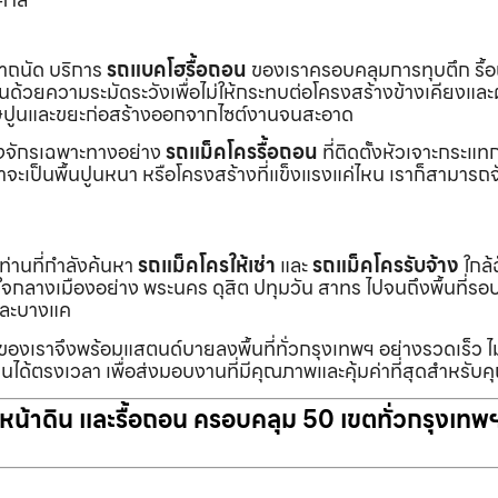
เราถนัด บริการ
รถแบคโฮรื้อถอน
ของเราครอบคลุมการทุบตึก รื้
งานด้วยความระมัดระวังเพื่อไม่ให้กระทบต่อโครงสร้างข้างเคียงและผู
ายเศษปูนและขยะก่อสร้างออกจากไซต์งานจนสะอาด
ื่องจักรเฉพาะทางอย่าง
รถแม็คโครรื้อถอน
ที่ติดตั้งหัวเจาะกระแ
จะเป็นพื้นปูนหนา หรือโครงสร้างที่แข็งแรงแค่ไหน เราก็สามารถจ
กท่านที่กำลังค้นหา
รถแม็คโครให้เช่า
และ
รถแม็คโครรับจ้าง
ใกล้
แต่ใจกลางเมืองอย่าง พระนคร ดุสิต ปทุมวัน สาทร ไปจนถึงพื้นที่
และบางแค
นของเราจึงพร้อมแสตนด์บายลงพื้นที่ทั่วกรุงเทพฯ อย่างรวดเร็ว ไม
นได้ตรงเวลา เพื่อส่งมอบงานที่มีคุณภาพและคุ้มค่าที่สุดสำหรับค
ับหน้าดิน และรื้อถอน ครอบคลุม 50 เขตทั่วกรุงเทพ