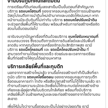
งานปรับภูมิทัศน์และถมดิน
การเตรียมที่ดินก่อนเริ่มลงเสาเข็มเป็นขั้นตอนที่สำคัญมาก
บริการ
รถแบคโฮถมที่
ของเราครอบคลุมตั้งแต่การขนย้ายเศษ
วัสดุไปจนถึงการนำดินใหม่เข้ามาเทและบดอัดให้แน่นหนา หาก
หน้างานมีระดับดินที่ไม่เท่ากัน บริการ
รถแบคโฮปรับหน้าดิน
จะช่วยเกลี่ยพื้นที่ให้ราบเรียบ พร้อมสำหรับการก่อสร้างหรือจัด
สวนในขั้นตอนต่อไป
เรารับจบทุกปัญหาเรื่องที่ดินด้วยบริการ
แบคโฮรับเหมาถมที่
แบบครบวงจร ซึ่งรวมถึงการจัดการดินสไลด์และปรับพื้นที่
ลาดชัน หากคุณต้องการเครื่องจักรประสิทธิภาพสูง เรามี
บริการ
รถแม็คโครถมที่
และ
รถแม็คโครปรับหน้าดิน
ที่
สามารถทำงานได้อย่างรวดเร็ว ช่วยร่นระยะเวลาการเตรียม
พื้นที่ก่อสร้างให้คุณได้อย่างมหาศาล
บริการเคลียร์พื้นที่และทุบตึก
นอกจากการสร้างใหม่แล้ว งานรื้อโครงสร้างเก่าก็เป็นสิ่งที่เรา
ถนัด บริการ
รถแบคโฮรื้อถอน
ของเราครอบคลุมการทุบตึก
รื้อถอนอาคารเก่า โกดัง หรือสิ่งปลูกสร้างที่ไม่ได้ใช้งานแล้ว เรา
ทำงานด้วยความระมัดระวังเพื่อไม่ให้กระทบต่อโครงสร้างข้าง
เคียงและผู้อยู่อาศัยในบริเวณใกล้เคียง พร้อมทั้งมีบริการ
เคลียร์พื้นที่ ขนย้ายเศษปูนและขยะก่อสร้างออกจากไซต์งานจน
สะอาด
เพื่อให้มั่นใจว่างานรื้อถอนจะเป็นไปอย่างปลอดภัย เรามี