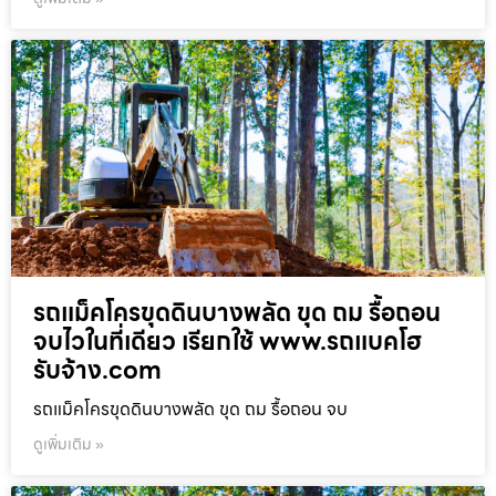
รถแม็คโครขุดดินบางพลัด ขุด ถม รื้อถอน
จบไวในที่เดียว เรียกใช้ www.รถแบคโฮ
รับจ้าง.com
รถแม็คโครขุดดินบางพลัด ขุด ถม รื้อถอน จบ
ดูเพิ่มเติม »