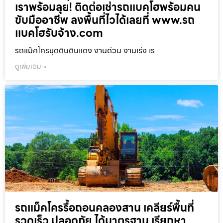
เราพร้อมลุย! ติดต่อเช่ารถแบคโฮพร้อมคน
ขับมืออาชีพ ลงพื้นที่ไวได้เลยที่ www.รถ
แบคโฮรับจ้าง.com
รถแม็คโครขุดดินดินแดง งานด่วน งานเร่ง เร
ดูเพิ่มเติม »
รถแม็คโครรื้อถอนคลองสาน เคลียร์พื้นที่
รวดเร็ว ปลอดภัย ได้มาตรฐาน เรียกหา