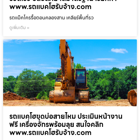
www.รถแบคโฮรับจ้าง.com
รถแม็คโครรื้อถอนคลองสาน เคลียร์พื้นที่รว
ดูเพิ่มเติม »
รถแบคโฮขุดบ่อสายไหม ประเมินหน้างาน
ฟรี เครื่องจักรพร้อมลุย สนใจคลิก
www.รถแบคโฮรับจ้าง.com