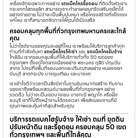
เครื่องจักรเฉพาะทางอย่าง
รถแม็คโครรื้อถอน
ที่ติดตั้งหัวเจาะ
กระแทกไฮดรอลิก สามารถเจาะทำลายคอนกรีตเสริมเหล็กได้
อย่างง่ายดาย ไม่ว่าจะเป็นพื้นปูนหนา หรือโครงสร้างที่แข็งแรง
แค่ไหน เราก็สามารถจัดการให้คุณได้เบ็ดเสร็จ
ครอบคลุมทุกพื้นที่ทั่วกรุงเทพมหานครและใกล้
คุณ
ไม่ว่าไซต์งานของคุณจะอยู่ที่ไหน เราพร้อมให้บริการลูกค้าทุก
ท่านที่กำลังค้นหา
รถแม็คโครให้เช่า
และ
รถแม็คโครรับจ้าง
ใกล้ฉัน เราครอบคลุมพื้นที่ให้บริการทั่วทั้ง 50 เขตของ
กรุงเทพฯ ตั้งแต่ใจกลางเมืองอย่าง พระนคร ดุสิต ปทุมวัน
สาทร ไปจนถึงพื้นที่รอบนอกและปริมณฑลอย่าง หนองจอก
มีนบุรี ลาดกระบัง บางขุนเทียน และบางแค
เราเข้าใจดีว่าเวลาเป็นสิ่งมีค่าในงานรับเหมาก่อสร้าง ทีมงาน
ของเราจึงพร้อมแสตนด์บายลงพื้นที่ทั่วกรุงเทพฯ อย่าง
รวดเร็ว ไม่ว่าจะเป็นเขตบางเขน บางกะปิ พญาไท หรือฝั่ง
ธนบุรี เราก็ไปถึงหน้างานได้ตรงเวลา เพื่อส่งมอบงานที่มี
คุณภาพและคุ้มค่าที่สุดสำหรับคุณ
บริการรถแบคโฮรับจ้าง ให้เช่า ถมที่ ขุดดิน
ปรับหน้าดิน และรื้อถอน ครอบคลุม 50 เขต
ทั่วกรุงเทพฯ และพื้นที่ใกล้คุณ