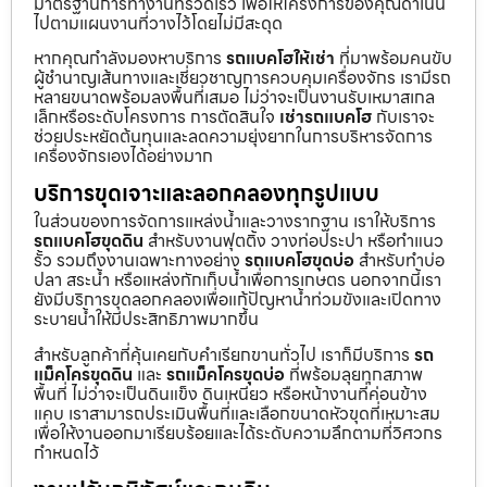
มาตรฐานการทำงานที่รวดเร็ว เพื่อให้โครงการของคุณดำเนิน
ไปตามแผนงานที่วางไว้โดยไม่มีสะดุด
หากคุณกำลังมองหาบริการ
รถแบคโฮให้เช่า
ที่มาพร้อมคนขับ
ผู้ชำนาญเส้นทางและเชี่ยวชาญการควบคุมเครื่องจักร เรามีรถ
หลายขนาดพร้อมลงพื้นที่เสมอ ไม่ว่าจะเป็นงานรับเหมาสเกล
เล็กหรือระดับโครงการ การตัดสินใจ
เช่ารถแบคโฮ
กับเราจะ
ช่วยประหยัดต้นทุนและลดความยุ่งยากในการบริหารจัดการ
เครื่องจักรเองได้อย่างมาก
บริการขุดเจาะและลอกคลองทุกรูปแบบ
ในส่วนของการจัดการแหล่งน้ำและวางรากฐาน เราให้บริการ
รถแบคโฮขุดดิน
สำหรับงานฟุตติ้ง วางท่อประปา หรือทำแนว
รั้ว รวมถึงงานเฉพาะทางอย่าง
รถแบคโฮขุดบ่อ
สำหรับทำบ่อ
ปลา สระน้ำ หรือแหล่งกักเก็บน้ำเพื่อการเกษตร นอกจากนี้เรา
ยังมีบริการขุดลอกคลองเพื่อแก้ปัญหาน้ำท่วมขังและเปิดทาง
ระบายน้ำให้มีประสิทธิภาพมากขึ้น
สำหรับลูกค้าที่คุ้นเคยกับคำเรียกขานทั่วไป เราก็มีบริการ
รถ
แม็คโครขุดดิน
และ
รถแม็คโครขุดบ่อ
ที่พร้อมลุยทุกสภาพ
พื้นที่ ไม่ว่าจะเป็นดินแข็ง ดินเหนียว หรือหน้างานที่ค่อนข้าง
แคบ เราสามารถประเมินพื้นที่และเลือกขนาดหัวขุดที่เหมาะสม
เพื่อให้งานออกมาเรียบร้อยและได้ระดับความลึกตามที่วิศวกร
กำหนดไว้