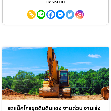
แชร์หน้านี้
รถแม็คโครขุดดินดินแดง งานด่วน งานเร่ง