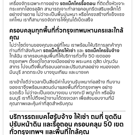
เครื่องจักรเฉพาะทางอย่าง
รถแม็คโครรื้อถอน
ที่ติดตั้งหัวเจาะ
กระแทกไฮดรอลิก สามารถเจาะทำลายคอนกรีตเสริมเหล็กได้
อย่างง่ายดาย ไม่ว่าจะเป็นพื้นปูนหนา หรือโครงสร้างที่แข็งแรง
แค่ไหน เราก็สามารถจัดการให้คุณได้เบ็ดเสร็จ
ครอบคลุมทุกพื้นที่ทั่วกรุงเทพมหานครและใกล้
คุณ
ไม่ว่าไซต์งานของคุณจะอยู่ที่ไหน เราพร้อมให้บริการลูกค้าทุก
ท่านที่กำลังค้นหา
รถแม็คโครให้เช่า
และ
รถแม็คโครรับจ้าง
ใกล้ฉัน เราครอบคลุมพื้นที่ให้บริการทั่วทั้ง 50 เขตของ
กรุงเทพฯ ตั้งแต่ใจกลางเมืองอย่าง พระนคร ดุสิต ปทุมวัน
สาทร ไปจนถึงพื้นที่รอบนอกและปริมณฑลอย่าง หนองจอก
มีนบุรี ลาดกระบัง บางขุนเทียน และบางแค
เราเข้าใจดีว่าเวลาเป็นสิ่งมีค่าในงานรับเหมาก่อสร้าง ทีมงาน
ของเราจึงพร้อมแสตนด์บายลงพื้นที่ทั่วกรุงเทพฯ อย่าง
รวดเร็ว ไม่ว่าจะเป็นเขตบางเขน บางกะปิ พญาไท หรือฝั่ง
ธนบุรี เราก็ไปถึงหน้างานได้ตรงเวลา เพื่อส่งมอบงานที่มี
คุณภาพและคุ้มค่าที่สุดสำหรับคุณ
บริการรถแบคโฮรับจ้าง ให้เช่า ถมที่ ขุดดิน
ปรับหน้าดิน และรื้อถอน ครอบคลุม 50 เขต
ทั่วกรุงเทพฯ และพื้นที่ใกล้คุณ