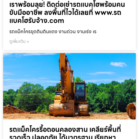
เราพร้อมลุย! ติดต่อเช่ารถแบคโฮพร้อมคน
ขับมืออาชีพ ลงพื้นที่ไวได้เลยที่ www.รถ
แบคโฮรับจ้าง.com
รถแม็คโครขุดดินดินแดง งานด่วน งานเร่ง เร
ดูเพิ่มเติม »
รถแม็คโครรื้อถอนคลองสาน เคลียร์พื้นที่
รวดเร็ว ปลอดภัย ได้มาตรฐาน เรียกหา