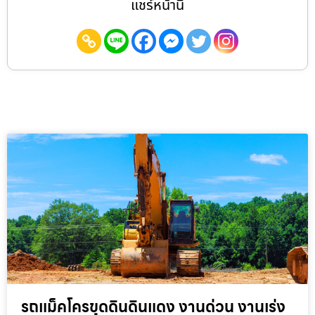
แชร์หน้านี้
รถแม็คโครขุดดินดินแดง งานด่วน งานเร่ง