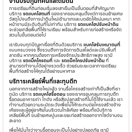
งานปรับภูมิทัศน์และถมดิน
การเตรียมที่ดินก่อนเริ่มลงเสาเข็มเป็นขั้นตอนที่สำคัญมาก
บริการ
รถแบคโฮถมที่
ของเราครอบคลุมตั้งแต่การขนย้ายเศษ
วัสดุไปจนถึงการนำดินใหม่เข้ามาเทและบดอัดให้แน่นหนา หาก
หน้างานมีระดับดินที่ไม่เท่ากัน บริการ
รถแบคโฮปรับหน้าดิน
จะช่วยเกลี่ยพื้นที่ให้ราบเรียบ พร้อมสำหรับการก่อสร้างหรือจัด
สวนในขั้นตอนต่อไป
เรารับจบทุกปัญหาเรื่องที่ดินด้วยบริการ
แบคโฮรับเหมาถมที่
แบบครบวงจร ซึ่งรวมถึงการจัดการดินสไลด์และปรับพื้นที่
ลาดชัน หากคุณต้องการเครื่องจักรประสิทธิภาพสูง เรามี
บริการ
รถแม็คโครถมที่
และ
รถแม็คโครปรับหน้าดิน
ที่
สามารถทำงานได้อย่างรวดเร็ว ช่วยร่นระยะเวลาการเตรียม
พื้นที่ก่อสร้างให้คุณได้อย่างมหาศาล
บริการเคลียร์พื้นที่และทุบตึก
นอกจากการสร้างใหม่แล้ว งานรื้อโครงสร้างเก่าก็เป็นสิ่งที่เรา
ถนัด บริการ
รถแบคโฮรื้อถอน
ของเราครอบคลุมการทุบตึก
รื้อถอนอาคารเก่า โกดัง หรือสิ่งปลูกสร้างที่ไม่ได้ใช้งานแล้ว เรา
ทำงานด้วยความระมัดระวังเพื่อไม่ให้กระทบต่อโครงสร้างข้าง
เคียงและผู้อยู่อาศัยในบริเวณใกล้เคียง พร้อมทั้งมีบริการ
เคลียร์พื้นที่ ขนย้ายเศษปูนและขยะก่อสร้างออกจากไซต์งานจน
สะอาด
เพื่อให้มั่นใจว่างานรื้อถอนจะเป็นไปอย่างปลอดภัย เรามี