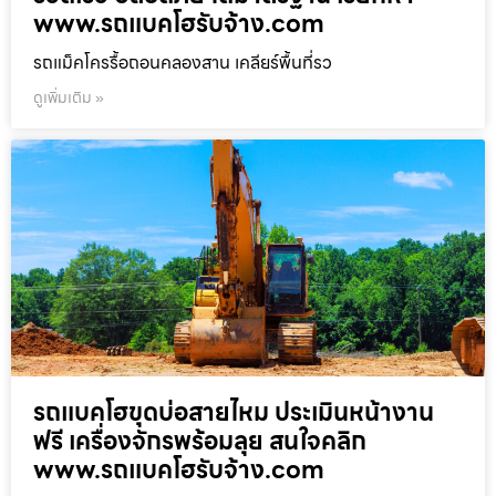
www.รถแบคโฮรับจ้าง.com
รถแม็คโครรื้อถอนคลองสาน เคลียร์พื้นที่รว
ดูเพิ่มเติม »
รถแบคโฮขุดบ่อสายไหม ประเมินหน้างาน
ฟรี เครื่องจักรพร้อมลุย สนใจคลิก
www.รถแบคโฮรับจ้าง.com