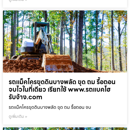
รถแม็คโครขุดดินบางพลัด ขุด ถม รื้อถอน
จบไวในที่เดียว เรียกใช้ www.รถแบคโฮ
รับจ้าง.com
รถแม็คโครขุดดินบางพลัด ขุด ถม รื้อถอน จบ
ดูเพิ่มเติม »