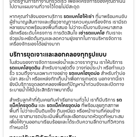
มาตรฐานการทำงานที่รวดเร็ว เพื่อให้โครงการของคุณดำเนิน
ไปตามแผนงานที่วางไว้โดยไม่มีสะดุด
หากคุณกำลังมองหาบริการ
รถแบคโฮให้เช่า
ที่มาพร้อมคนขับ
ผู้ชำนาญเส้นทางและเชี่ยวชาญการควบคุมเครื่องจักร เรามีรถ
หลายขนาดพร้อมลงพื้นที่เสมอ ไม่ว่าจะเป็นงานรับเหมาสเกล
เล็กหรือระดับโครงการ การตัดสินใจ
เช่ารถแบคโฮ
กับเราจะ
ช่วยประหยัดต้นทุนและลดความยุ่งยากในการบริหารจัดการ
เครื่องจักรเองได้อย่างมาก
บริการขุดเจาะและลอกคลองทุกรูปแบบ
ในส่วนของการจัดการแหล่งน้ำและวางรากฐาน เราให้บริการ
รถแบคโฮขุดดิน
สำหรับงานฟุตติ้ง วางท่อประปา หรือทำแนว
รั้ว รวมถึงงานเฉพาะทางอย่าง
รถแบคโฮขุดบ่อ
สำหรับทำบ่อ
ปลา สระน้ำ หรือแหล่งกักเก็บน้ำเพื่อการเกษตร นอกจากนี้เรา
ยังมีบริการขุดลอกคลองเพื่อแก้ปัญหาน้ำท่วมขังและเปิดทาง
ระบายน้ำให้มีประสิทธิภาพมากขึ้น
สำหรับลูกค้าที่คุ้นเคยกับคำเรียกขานทั่วไป เราก็มีบริการ
รถ
แม็คโครขุดดิน
และ
รถแม็คโครขุดบ่อ
ที่พร้อมลุยทุกสภาพ
พื้นที่ ไม่ว่าจะเป็นดินแข็ง ดินเหนียว หรือหน้างานที่ค่อนข้าง
แคบ เราสามารถประเมินพื้นที่และเลือกขนาดหัวขุดที่เหมาะสม
เพื่อให้งานออกมาเรียบร้อยและได้ระดับความลึกตามที่วิศวกร
กำหนดไว้