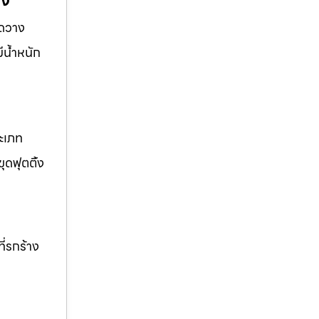
มง
ุดวาง
ีน้ำหนัก
ระเภท
ุดฟุตติ้ง
ี่รกร้าง