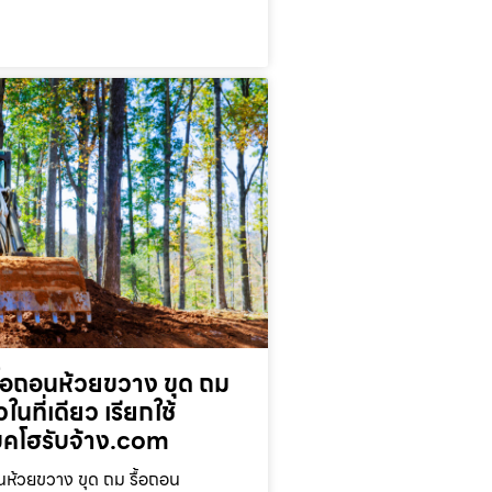
ื้อถอนห้วยขวาง ขุด ถม
ในที่เดียว เรียกใช้
โฮรับจ้าง.com
นห้วยขวาง ขุด ถม รื้อถอน