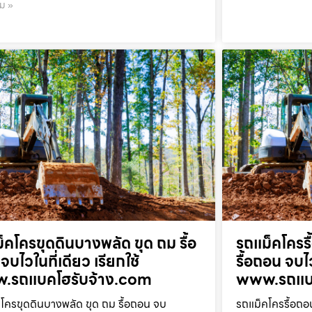
ิม »
็คโครขุดดินบางพลัด ขุด ถม รื้อ
รถแม็คโครร
จบไวในที่เดียว เรียกใช้
รื้อถอน จบไว
.รถแบคโฮรับจ้าง.com
www.รถแบค
โครขุดดินบางพลัด ขุด ถม รื้อถอน จบ
รถแม็คโครรื้อถอ