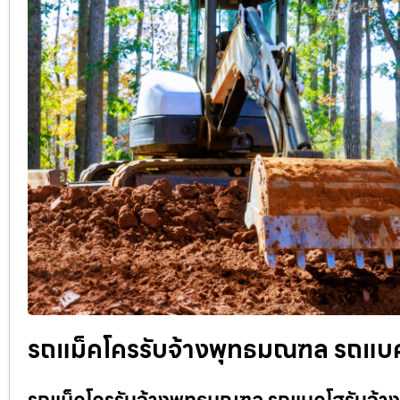
รถแม็คโครรับจ้างพุทธมณฑล รถแบคโ