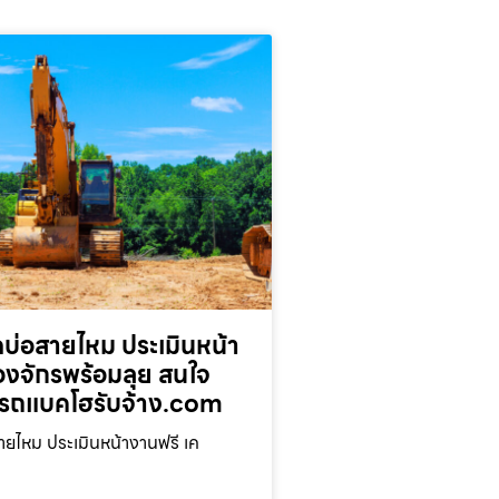
บ่อสายไหม ประเมินหน้า
่องจักรพร้อมลุย สนใจ
รถแบคโฮรับจ้าง.com
ยไหม ประเมินหน้างานฟรี เค