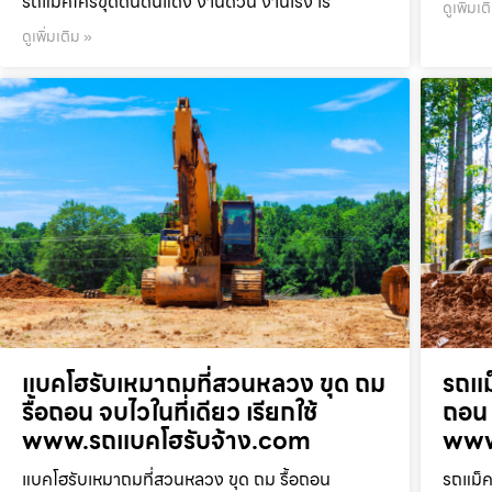
รถแม็คโครขุดดินดินแดง งานด่วน งานเร่ง เร
ดูเพิ่มเต
ดูเพิ่มเติม »
แบคโฮรับเหมาถมที่สวนหลวง ขุด ถม
รถแม
รื้อถอน จบไวในที่เดียว เรียกใช้
ถอน 
www.รถแบคโฮรับจ้าง.com
www
แบคโฮรับเหมาถมที่สวนหลวง ขุด ถม รื้อถอน
รถแม็ค