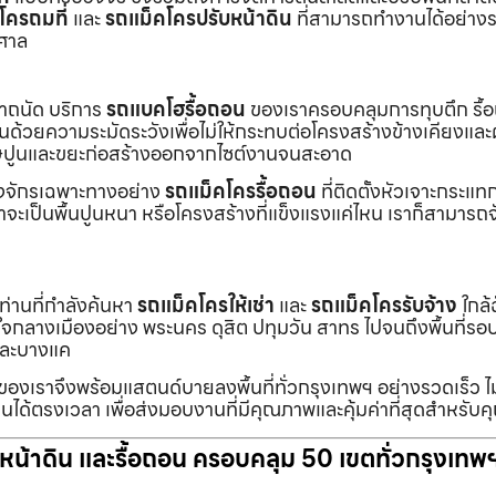
โครถมที่
และ
รถแม็คโครปรับหน้าดิน
ที่สามารถทำงานได้อย่างร
าศาล
เราถนัด บริการ
รถแบคโฮรื้อถอน
ของเราครอบคลุมการทุบตึก รื้
งานด้วยความระมัดระวังเพื่อไม่ให้กระทบต่อโครงสร้างข้างเคียงและผู
ายเศษปูนและขยะก่อสร้างออกจากไซต์งานจนสะอาด
ื่องจักรเฉพาะทางอย่าง
รถแม็คโครรื้อถอน
ที่ติดตั้งหัวเจาะกระแ
จะเป็นพื้นปูนหนา หรือโครงสร้างที่แข็งแรงแค่ไหน เราก็สามารถจ
กท่านที่กำลังค้นหา
รถแม็คโครให้เช่า
และ
รถแม็คโครรับจ้าง
ใกล้
แต่ใจกลางเมืองอย่าง พระนคร ดุสิต ปทุมวัน สาทร ไปจนถึงพื้นที่
และบางแค
นของเราจึงพร้อมแสตนด์บายลงพื้นที่ทั่วกรุงเทพฯ อย่างรวดเร็ว ไม
นได้ตรงเวลา เพื่อส่งมอบงานที่มีคุณภาพและคุ้มค่าที่สุดสำหรับค
ับหน้าดิน และรื้อถอน ครอบคลุม 50 เขตทั่วกรุงเทพ