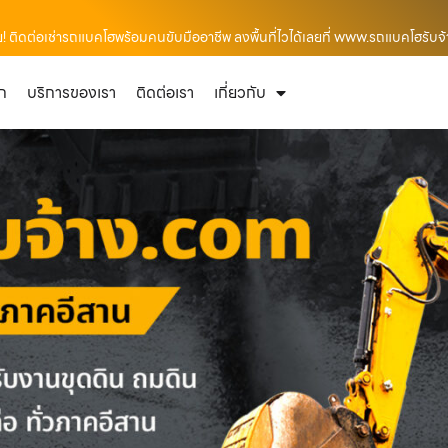
 ติดต่อเช่ารถแบคโฮพร้อมคนขับมืออาชีพ ลงพื้นที่ไวได้เลยที่ www.รถแบคโฮรับ
ัก
บริการของเรา
ติดต่อเรา
เกี่ยวกับ