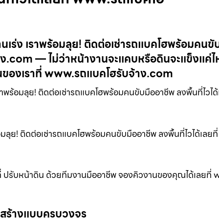
ร่ง เราพร้อมลุย! ติดต่อเช่ารถแบคโฮพร้อมคนขั
้าง.com — ไม่ว่าหน้างานจะแคบหรือดินจะแข็งแค่ไห
านของเราที่ www.รถแบคโฮรับจ้าง.com
พร้อมลุย! ติดต่อเช่ารถแบคโฮพร้อมคนขับมืออาชีพ ลงพื้นที่ไวได้เ
ุย! ติดต่อเช่ารถแบคโฮพร้อมคนขับมืออาชีพ ลงพื้นที่ไวได้เลยท
ปรับหน้าดิน ด้วยทีมงานมืออาชีพ จองคิวงานของคุณได้เลยที่
่อสร้างแบบครบวงจร