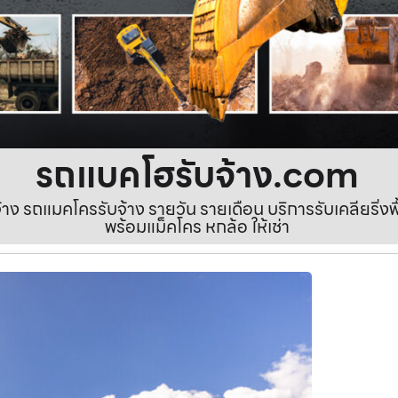
รถแบคโฮรับจ้าง.com
ง รถแมคโครรับจ้าง รายวัน รายเดือน บริการรับเคลียริ่งพื้นท
พร้อมแม็คโคร หกล้อ ให้เช่า