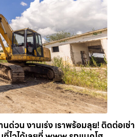
่วน งานเร่ง เราพร้อมลุย! ติดต่อเช่า
ที่ไวได้เลยที่ www.รถแบคโฮ