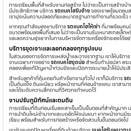
การเตรียมพื้นที่สำหรับงานก่อสร้าง ไม่ว่าจะเป็นการสร้างบ
มีประสิทธิภาพ บริการ
รถแบคโฮรับจ้าง
ของเราพร้อมตอบสน
เรามุ่งเน้นความปลอดภัยและมาตรฐานการทำงานที่รวดเร็ว เ
หากคุณกำลังมองหาบริการ
รถแบคโฮให้เช่า
ที่มาพร้อมคนข
ขนาดพร้อมลงพื้นที่เสมอ ไม่ว่าจะเป็นงานรับเหมาสเกลเล็ก
และลดความยุ่งยากในการบริหารจัดการเครื่องจักรเองได้อย
บริการขุดเจาะและลอกคลองทุกรูปแบบ
ในส่วนของการจัดการแหล่งน้ำและวางรากฐาน เราให้บริกา
งานเฉพาะทางอย่าง
รถแบคโฮขุดบ่อ
สำหรับทำบ่อปลา สระน้
คลองเพื่อแก้ปัญหาน้ำท่วมขังและเปิดทางระบายน้ำให้มีประส
สำหรับลูกค้าที่คุ้นเคยกับคำเรียกขานทั่วไป เราก็มีบริการ
รถ
เป็นดินแข็ง ดินเหนียว หรือหน้างานที่ค่อนข้างแคบ เราสามาร
และได้ระดับความลึกตามที่วิศวกรกำหนดไว้
งานปรับภูมิทัศน์และถมดิน
การเตรียมที่ดินก่อนเริ่มลงเสาเข็มเป็นขั้นตอนที่สำคัญมาก 
การนำดินใหม่เข้ามาเทและบดอัดให้แน่นหนา หากหน้างานมีระดั
เรียบ พร้อมสำหรับการก่อสร้างหรือจัดสวนในขั้นตอนต่อไป
เรารับจบทุกปัญหาเรื่องที่ดินด้วยบริการ
แบคโฮรับเหมาถมท