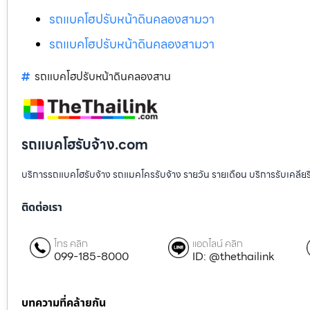
รถแบคโฮปรับหน้าดินคลองสามวา
รถแบคโฮปรับหน้าดินคลองสามวา
รถแบคโฮปรับหน้าดินคลองสาน
รถแบคโฮรับจ้าง.com
บริการรถแบคโฮรับจ้าง รถแมคโครรับจ้าง รายวัน รายเดือน บริการรับเคลียริ่งพื
ติดต่อเรา
โทร คลิก
แอดไลน์ คลิก
099-185-8000
ID: @thethailink
บทความที่คล้ายกัน