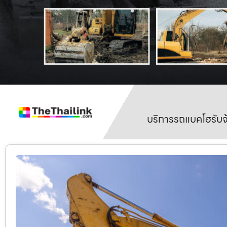
บริการรถแบคโฮรับจ้า