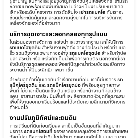
ผู้ชำนาญเส้นทางและเชี่ยวชาญการควบคุมเครื่องจักร เรามีรถ
หลายขนาดพร้อมลงพื้นที่เสมอ ไม่ว่าจะเป็นงานรับเหมาสเกล
เล็กหรือระดับโครงการ การตัดสินใจ
เช่ารถแบคโฮ
กับเราจะ
ช่วยประหยัดต้นทุนและลดความยุ่งยากในการบริหารจัดการ
เครื่องจักรเองได้อย่างมาก
บริการขุดเจาะและลอกคลองทุกรูปแบบ
ในส่วนของการจัดการแหล่งน้ำและวางรากฐาน เราให้บริการ
รถแบคโฮขุดดิน
สำหรับงานฟุตติ้ง วางท่อประปา หรือทำแนว
รั้ว รวมถึงงานเฉพาะทางอย่าง
รถแบคโฮขุดบ่อ
สำหรับทำบ่อ
ปลา สระน้ำ หรือแหล่งกักเก็บน้ำเพื่อการเกษตร นอกจากนี้เรา
ยังมีบริการขุดลอกคลองเพื่อแก้ปัญหาน้ำท่วมขังและเปิดทาง
ระบายน้ำให้มีประสิทธิภาพมากขึ้น
สำหรับลูกค้าที่คุ้นเคยกับคำเรียกขานทั่วไป เราก็มีบริการ
รถ
แม็คโครขุดดิน
และ
รถแม็คโครขุดบ่อ
ที่พร้อมลุยทุกสภาพ
พื้นที่ ไม่ว่าจะเป็นดินแข็ง ดินเหนียว หรือหน้างานที่ค่อนข้าง
แคบ เราสามารถประเมินพื้นที่และเลือกขนาดหัวขุดที่เหมาะสม
เพื่อให้งานออกมาเรียบร้อยและได้ระดับความลึกตามที่วิศวกร
กำหนดไว้
งานปรับภูมิทัศน์และถมดิน
การเตรียมที่ดินก่อนเริ่มลงเสาเข็มเป็นขั้นตอนที่สำคัญมาก
บริการ
รถแบคโฮถมที่
ของเราครอบคลุมตั้งแต่การขนย้ายเศษ
วัสดุไปจนถึงการนำดินใหม่เข้ามาเทและบดอัดให้แน่นหนา หาก