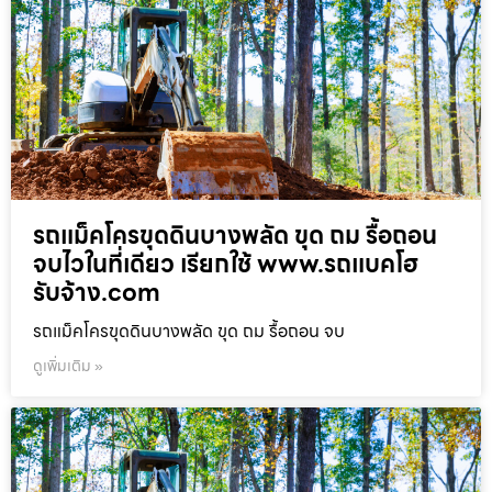
รถแม็คโครขุดดินบางพลัด ขุด ถม รื้อถอน
จบไวในที่เดียว เรียกใช้ www.รถแบคโฮ
รับจ้าง.com
รถแม็คโครขุดดินบางพลัด ขุด ถม รื้อถอน จบ
ดูเพิ่มเติม »