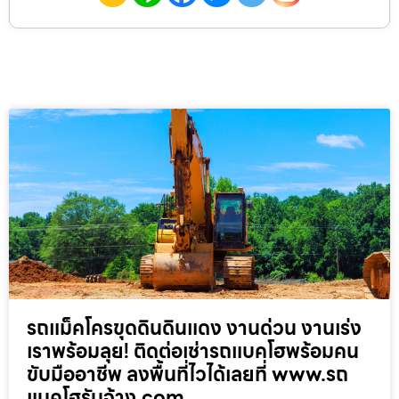
รถแม็คโครขุดดินดินแดง งานด่วน งานเร่ง
เราพร้อมลุย! ติดต่อเช่ารถแบคโฮพร้อมคน
ขับมืออาชีพ ลงพื้นที่ไวได้เลยที่ www.รถ
แบคโฮรับจ้าง.com