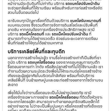
หน้างานมีระดับดินที่ไม่เท่ากัน บริการ
รถแบคโฮปรับหน้าดิน
จะช่วยเกลี่ยพื้นที่ให้ราบเรียบ พร้อมสำหรับการก่อสร้างหรือจัด
สวนในขั้นตอนต่อไป
เรารับจบทุกปัญหาเรื่องที่ดินด้วยบริการ
แบคโฮรับเหมาถมที่
แบบครบวงจร ซึ่งรวมถึงการจัดการดินสไลด์และปรับพื้นที่
ลาดชัน หากคุณต้องการเครื่องจักรประสิทธิภาพสูง เรามี
บริการ
รถแม็คโครถมที่
และ
รถแม็คโครปรับหน้าดิน
ที่
สามารถทำงานได้อย่างรวดเร็ว ช่วยร่นระยะเวลาการเตรียม
พื้นที่ก่อสร้างให้คุณได้อย่างมหาศาล
บริการเคลียร์พื้นที่และทุบตึก
นอกจากการสร้างใหม่แล้ว งานรื้อโครงสร้างเก่าก็เป็นสิ่งที่เรา
ถนัด บริการ
รถแบคโฮรื้อถอน
ของเราครอบคลุมการทุบตึก
รื้อถอนอาคารเก่า โกดัง หรือสิ่งปลูกสร้างที่ไม่ได้ใช้งานแล้ว เรา
ทำงานด้วยความระมัดระวังเพื่อไม่ให้กระทบต่อโครงสร้างข้าง
เคียงและผู้อยู่อาศัยในบริเวณใกล้เคียง พร้อมทั้งมีบริการ
เคลียร์พื้นที่ ขนย้ายเศษปูนและขยะก่อสร้างออกจากไซต์งานจน
สะอาด
เพื่อให้มั่นใจว่างานรื้อถอนจะเป็นไปอย่างปลอดภัย เรามี
เครื่องจักรเฉพาะทางอย่าง
รถแม็คโครรื้อถอน
ที่ติดตั้งหัวเจาะ
กระแทกไฮดรอลิก สามารถเจาะทำลายคอนกรีตเสริมเหล็กได้
อย่างง่ายดาย ไม่ว่าจะเป็นพื้นปูนหนา หรือโครงสร้างที่แข็งแรง
แค่ไหน เราก็สามารถจัดการให้คุณได้เบ็ดเสร็จ