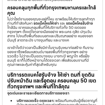
ครอบคลุมทุกพื้นที่ทั่วกรุงเทพมหานครและใกล้
คุณ
ไม่ว่าไซต์งานของคุณจะอยู่ที่ไหน เราพร้อมให้บริการลูกค้าทุก
ท่านที่กำลังค้นหา
รถแม็คโครให้เช่า
และ
รถแม็คโครรับจ้าง
ใกล้ฉัน เราครอบคลุมพื้นที่ให้บริการทั่วทั้ง 50 เขตของ
กรุงเทพฯ ตั้งแต่ใจกลางเมืองอย่าง พระนคร ดุสิต ปทุมวัน
สาทร ไปจนถึงพื้นที่รอบนอกและปริมณฑลอย่าง หนองจอก
มีนบุรี ลาดกระบัง บางขุนเทียน และบางแค
เราเข้าใจดีว่าเวลาเป็นสิ่งมีค่าในงานรับเหมาก่อสร้าง ทีมงาน
ของเราจึงพร้อมแสตนด์บายลงพื้นที่ทั่วกรุงเทพฯ อย่าง
รวดเร็ว ไม่ว่าจะเป็นเขตบางเขน บางกะปิ พญาไท หรือฝั่ง
ธนบุรี เราก็ไปถึงหน้างานได้ตรงเวลา เพื่อส่งมอบงานที่มี
คุณภาพและคุ้มค่าที่สุดสำหรับคุณ
บริการรถแบคโฮรับจ้าง ให้เช่า ถมที่ ขุดดิน
ปรับหน้าดิน และรื้อถอน ครอบคลุม 50 เขต
ทั่วกรุงเทพฯ และพื้นที่ใกล้คุณ
จุดเด่นและรายละเอียดการบริการของเรา
บริการรวดเร็ว ตรงเวลา:
พร้อมทีมคนขับผู้เชี่ยวชาญที่
มีประสบการณ์สูงในงานก่อสร้างและงานดินทุกรูปแบบ